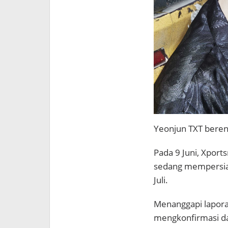
Yeonjun TXT bere
Pada 9 Juni, Xpor
sedang mempersiap
Juli.
Menanggapi lapora
mengkonfirmasi da