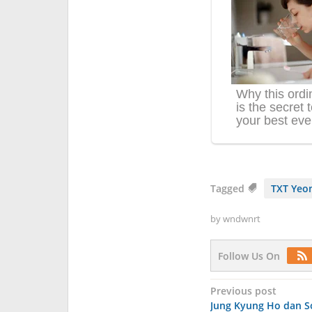
Tagged
TXT Yeo
by
wndwnrt
Follow Us On
Post
Previous post
Jung Kyung Ho dan 
navigation