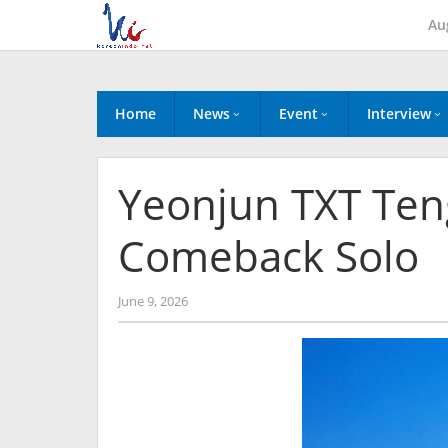
Skip
Au
to
content
Home
News
Event
Interview
Yeonjun TXT Te
Comeback Solo
by
June 9, 2026
wndwnrt