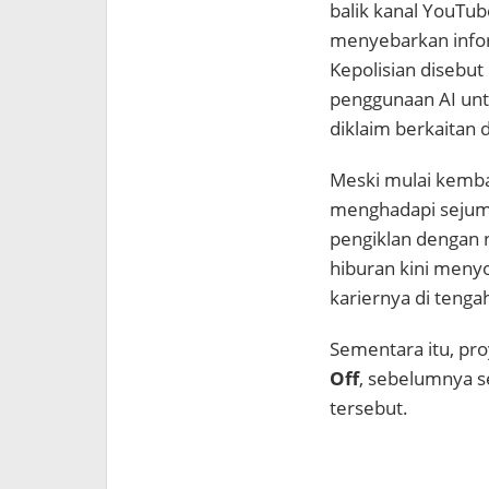
balik kanal YouTub
menyebarkan inform
Kepolisian disebu
penggunaan AI un
diklaim berkaitan
Meski mulai kembal
menghadapi sejuml
pengiklan dengan ni
hiburan kini meny
kariernya di tenga
Sementara itu, pr
Off
, sebelumnya s
tersebut.