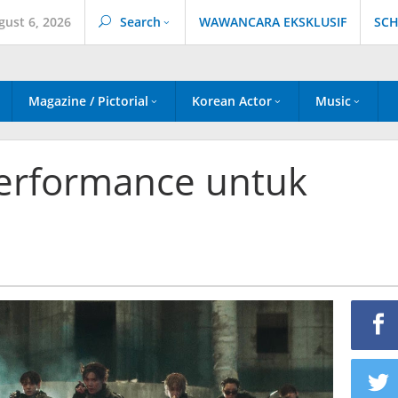
gust 6, 2026
Search
WAWANCARA EKSKLUSIF
SCH
Magazine / Pictorial
Korean Actor
Music
Performance untuk