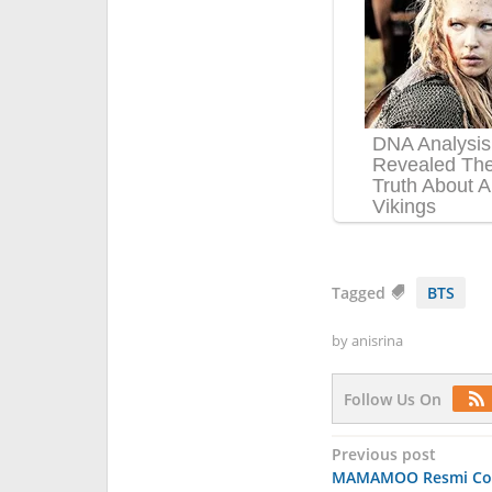
Tagged
BTS
by
anisrina
Follow Us On
Post
Previous post
MAMAMOO Resmi Co
navigation