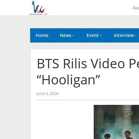
Skip
Au
to
content
Home
News
Event
Interview
BTS Rilis Video 
“Hooligan”
by
June 4, 2026
anisrina