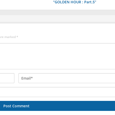
“GOLDEN HOUR : Part.5”
 are marked
*