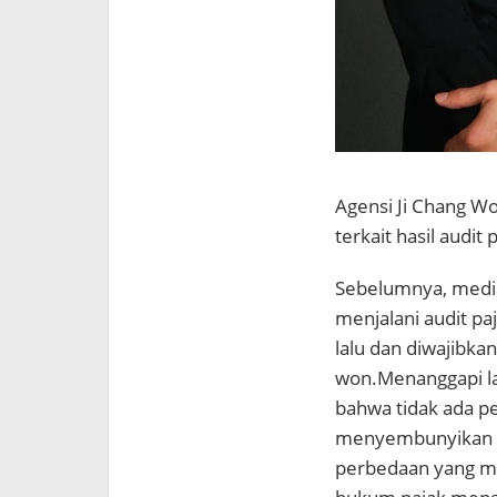
Agensi
Ji Chang W
terkait hasil audit 
Sebelumnya, medi
menjalani audit pa
lalu dan diwajibka
won.
Menanggapi l
bahwa tidak ada p
menyembunyikan p
perbedaan yang mu