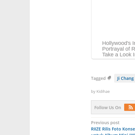
Tagged
Ji Chan
by
Kidihae
Follow Us On
Post
Previous post
RIIZE Rilis Foto Kons
navigation