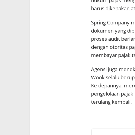
hukum pajak menge
harus dikenakan a
Spring Company m
dokumen yang dip
proses audit berl
dengan otoritas pa
membayar pajak ta
Agensi juga menek
Wook selalu berup
Ke depannya, mere
pengelolaan pajak 
terulang kembali.