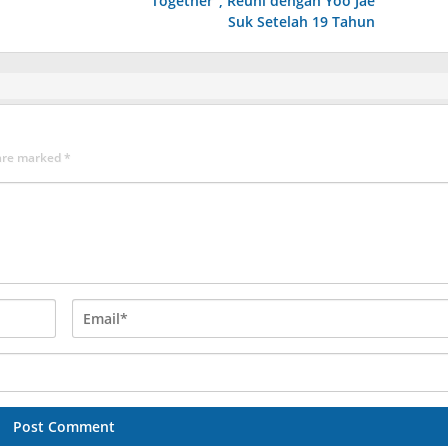
”
Together”, Reuni dengan Yoo Jae
Suk Setelah 19 Tahun
 are marked
*