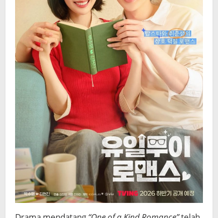
Drama mendatang
“One of a Kind Romance”
telah