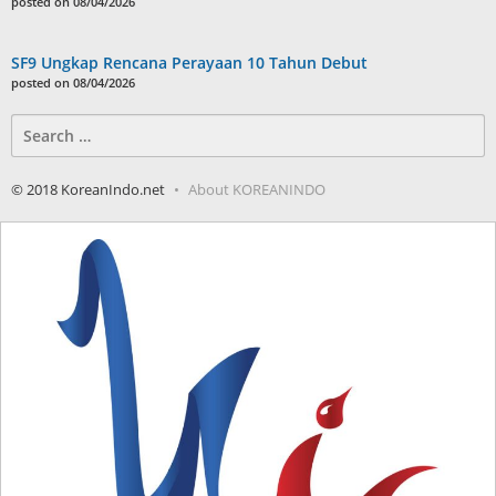
posted on 08/04/2026
SF9 Ungkap Rencana Perayaan 10 Tahun Debut
posted on 08/04/2026
Search
for:
© 2018 KoreanIndo.net
About KOREANINDO