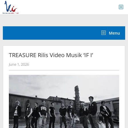
Skip
to
content
Menu
TREASURE Rilis Video Musik ‘IF I’
by
June 1, 2026
wndwnrt