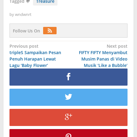
Tagged
Treasure
by
wndwnrt
Follow Us On
Post
Previous post
Next post
tripleS Sampaikan Pesan
FIFTY FIFTY Menyambut
navigation
Penuh Harapan Lewat
Musim Panas di Video
Lagu ‘Baby Flower’
Musik ‘Like a Bubble’