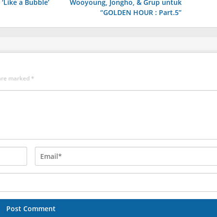
‘Like a Bubble’
Wooyoung, Jongho, & Grup untuk
“GOLDEN HOUR : Part.5”
 are marked
*