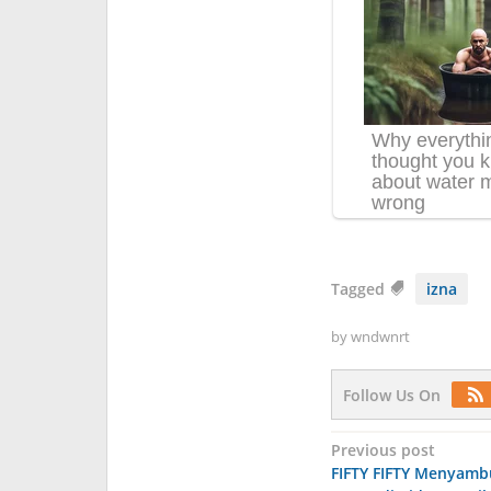
Tagged
izna
by
wndwnrt
Follow Us On
Post
Previous post
FIFTY FIFTY Menyam
navigation