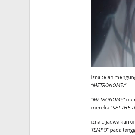
izna telah mengu
“METRONOME.”
“METRONOME”
mer
mereka “
SET THE 
izna dijadwalkan u
TEMPO
” pada tang