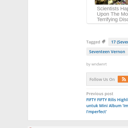
Tagged
17 (Seve
Seventeen Vernon
by
wndwnrt
Follow Us On
Post
Previous post
FIFTY FIFTY Rilis High
navigation
untuk Mini Album ‘Im
I’mperfect’