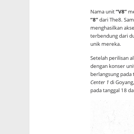
Nama unit
“V8”
me
“8”
dari The8. Sam
menghasilkan aksel
terbendung dari du
unik mereka.
Setelah perilisan 
dengan konser uni
berlangsung pada t
Center 1
di Goyang
pada tanggal 18 dan