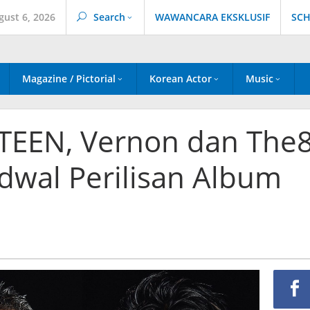
gust 6, 2026
Search
WAWANCARA EKSKLUSIF
SCH
Magazine / Pictorial
Korean Actor
Music
TEEN, Vernon dan The
dwal Perilisan Album