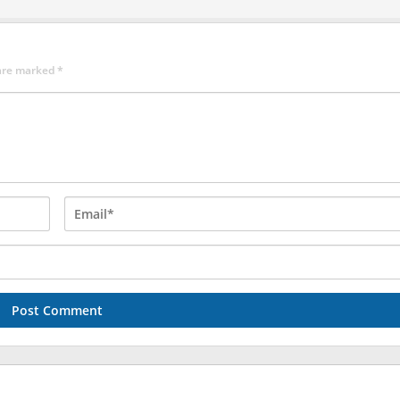
 are marked
*