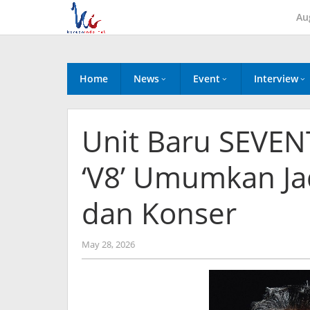
Skip
Au
to
content
Home
News
Event
Interview
Unit Baru SEVEN
‘V8’ Umumkan Ja
dan Konser
by
May 28, 2026
wndwnrt