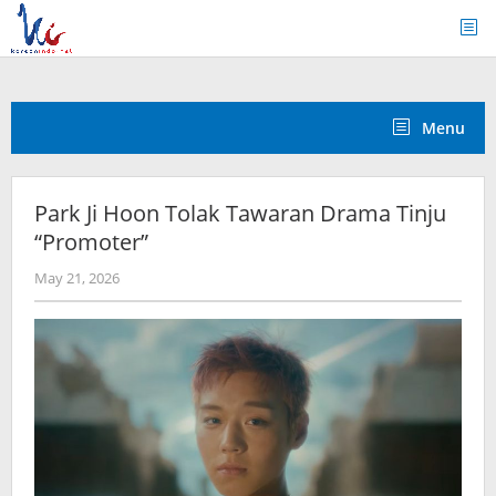
Skip
to
content
Menu
Park Ji Hoon Tolak Tawaran Drama Tinju
“Promoter”
by
May 21, 2026
Kidihae