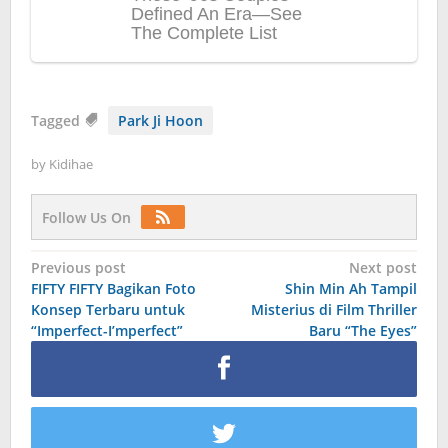
Tagged
Park Ji Hoon
by
Kidihae
Follow Us On
Post
Previous post
Next post
FIFTY FIFTY Bagikan Foto
Shin Min Ah Tampil
navigation
Konsep Terbaru untuk
Misterius di Film Thriller
“Imperfect-I’mperfect”
Baru “The Eyes”