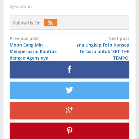
by
wndwnrt
Follow Us On
Post
Previous post
Next post
Moon Sang Min
izna Ungkap Foto Konsep
navigation
Memperbarui Kontrak
Terbaru untuk ‘SET THE
dengan Agensinya
TEMPO’