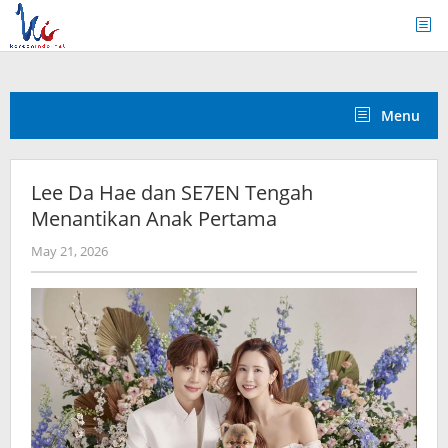
Skip
to
content
Menu
Lee Da Hae dan SE7EN Tengah
Menantikan Anak Pertama
by
May 21, 2026
wndwnrt