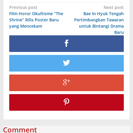
Post
Previous post
Next post
Film Horor Okultisme “The
Bae In Hyuk Tengah
navigation
Shrine” Rilis Poster Baru
Pertimbangkan Tawaran
yang Mencekam
untuk Bintangi Drama
Baru
Comment