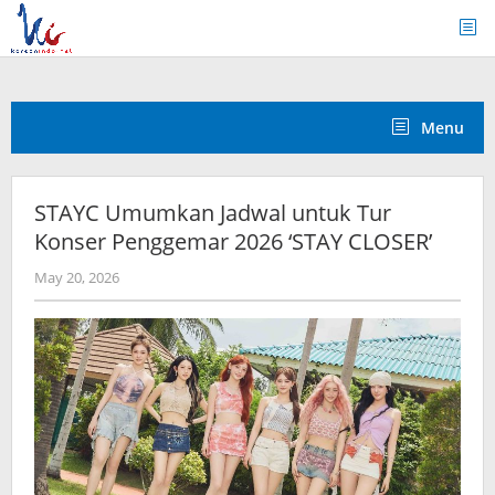
Skip
to
content
Menu
STAYC Umumkan Jadwal untuk Tur
Konser Penggemar 2026 ‘STAY CLOSER’
by
May 20, 2026
wndwnrt