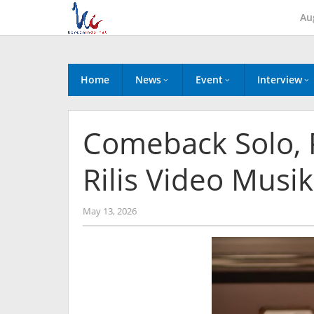
Skip
Au
to
content
Home
News
Event
Interview
Comeback Solo, 
Rilis Video Musi
by
May 13, 2026
wndwnrt