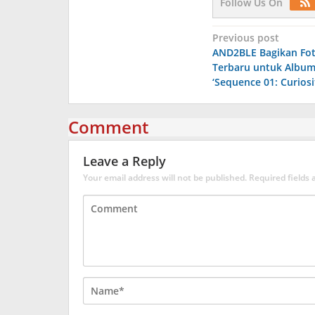
Follow Us On
Post
Previous post
AND2BLE Bagikan Fo
navigation
Terbaru untuk Albu
‘Sequence 01: Curiosi
Comment
Leave a Reply
Your email address will not be published.
Required fields