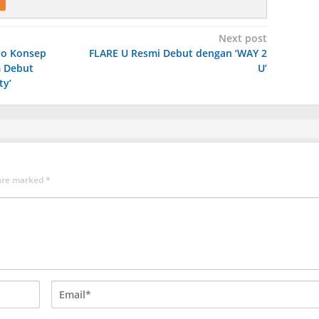
Next post
to Konsep
FLARE U Resmi Debut dengan ‘WAY 2
m Debut
U’
ty’
 are marked
*