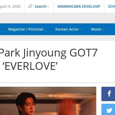
gust 9, 2026
Search
WAWANCARA EKSKLUSIF
SCH
Magazine / Pictorial
Korean Actor
Music
Park Jinyoung GOT7
k ‘EVERLOVE’