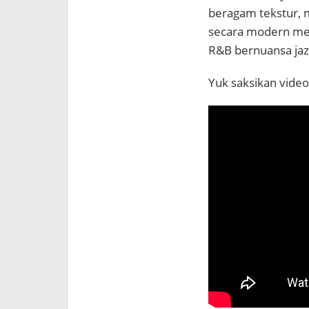
beragam tekstur, m
secara modern men
R&B bernuansa jaz
Yuk saksikan vide