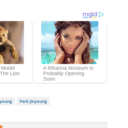
nyoung
Park Jinyoung