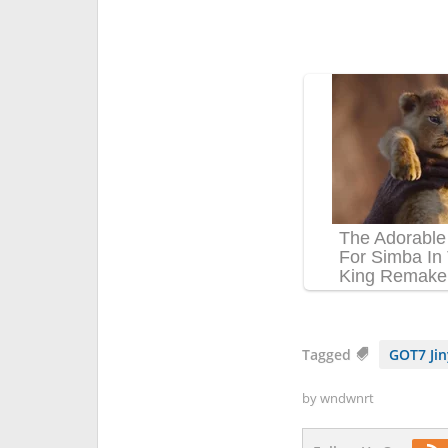
Tagged
GOT7 Ji
by
wndwnrt