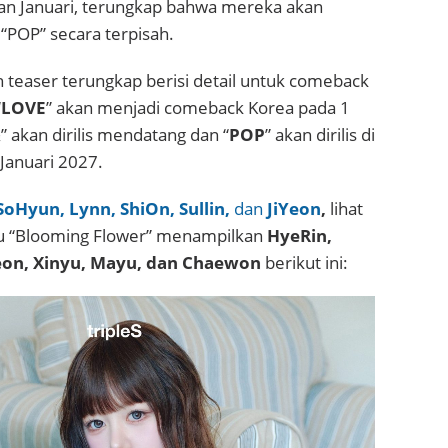
an Januari, terungkap bahwa mereka akan
 “POP” secara terpisah.
 teaser terungkap berisi detail untuk comeback
“
LOVE
” akan menjadi comeback Korea pada 1
&
” akan dirilis mendatang dan “
POP
” akan dirilis di
Januari 2027.
SoHyun, Lynn, ShiOn, Sullin,
dan
JiYeon
,
lihat
idu “Blooming Flower” menampilkan
HyeRin,
on, Xinyu, Mayu, dan Chaewon
berikut ini: