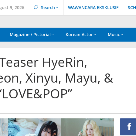
gust 9, 2026
Search
WAWANCARA EKSKLUSIF
SCH
Magazine / Pictorial
Korean Actor
Music
o Teaser HyeRin,
on, Xinyu, Mayu, &
 “LOVE&POP”