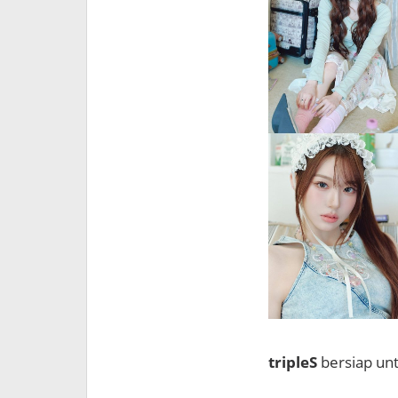
tripleS
bersiap un