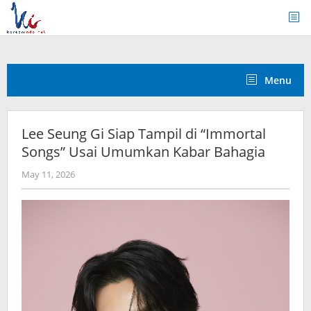
Skip
to
content
Menu
Lee Seung Gi Siap Tampil di “Immortal
Songs” Usai Umumkan Kabar Bahagia
by
May 11, 2026
Kidihae