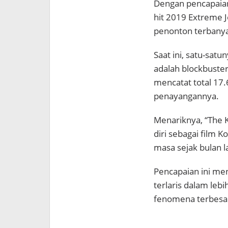
Dengan pencapaian
hit 2019
Extreme 
penonton terbany
Saat ini, satu-sat
adalah blockbuste
mencatat total 17
penayangannya.
Menariknya, “The K
diri sebagai film 
masa sejak bulan l
Pencapaian ini men
terlaris dalam lebi
fenomena terbesar