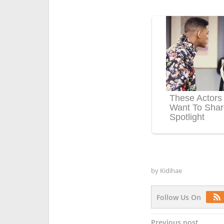
by
Kidihae
Follow Us On
Post
Previous post