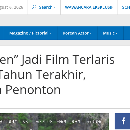
gust 6, 2026
Search
WAWANCARA EKSKLUSIF
SCH
Magazine / Pictorial
Korean Actor
Music
n” Jadi Film Terlaris
Tahun Terakhir,
a Penonton