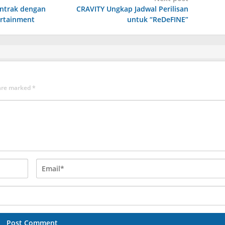
ontrak dengan
CRAVITY Ungkap Jadwal Perilisan
ertainment
untuk “ReDeFINE”
 are marked
*