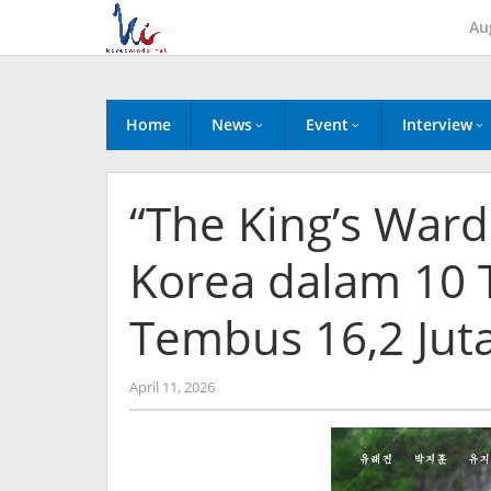
Skip
Au
to
content
Home
News
Event
Interview
“The King’s Warde
Korea dalam 10 
Tembus 16,2 Jut
by
April 11, 2026
Kidihae