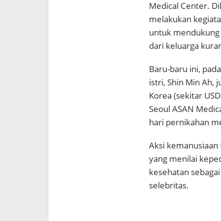
Medical Center. Di
melakukan kegiata
untuk mendukung a
dari keluarga kur
Baru-baru ini, pa
istri,
Shin Min Ah
, 
Korea (sekitar US
Seoul ASAN Medica
hari pernikahan m
Aksi kemanusiaan K
yang menilai kepe
kesehatan sebagai 
selebritas.