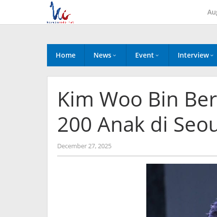
Skip
Au
to
content
Home
News
Event
Interview
Kim Woo Bin Ber
200 Anak di Seo
by
December 27, 2025
Kidihae