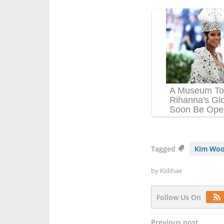
Tagged
Kim Woo
by
Kidihae
Follow Us On
Post
Previous post