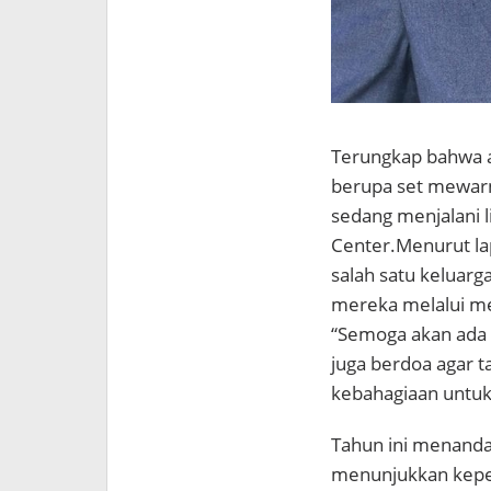
Terungkap bahwa 
berupa set mewarn
sedang menjalani l
Center
.
Menurut l
salah satu keluar
mereka melalui me
“Semoga akan ada sa
juga berdoa agar 
kebahagiaan untuk
Tahun ini menandai
menunjukkan keped