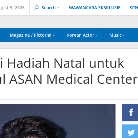
gust 9, 2026
Search
WAWANCARA EKSKLUSIF
SCH
Magazine / Pictorial
Korean Actor
Music
i Hadiah Natal untuk
ul ASAN Medical Center