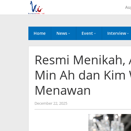
Skip
Au
to
content
Home
News
Event
Interview
Resmi Menikah, A
Min Ah dan Kim 
Menawan
by
December 22, 2025
wndwnrt