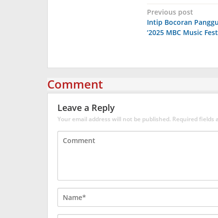
Post
Previous post
Intip Bocoran Panggu
navigation
‘2025 MBC Music Festi
Comment
Leave a Reply
Your email address will not be published.
Required fields