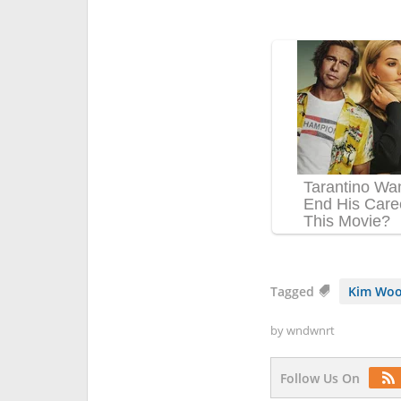
Tagged
Kim Woo
by
wndwnrt
Follow Us On