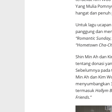
Yang Mulia Pomnyu
hangat dan penuh 
Untuk lagu ucapan 
panggung dan mem
“Romantic Sunday,
“Hometown Cha-Ch
Shin Min Ah dan K
tentang donasi ya
Sebelumnya pada t
Min Ah dan Kim Woo 
menyumbangkan 300
termasuk
Hallym B
Friends
.”