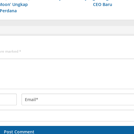
 Moon’ Ungkap
CEO Baru
 Perdana
 are marked
*