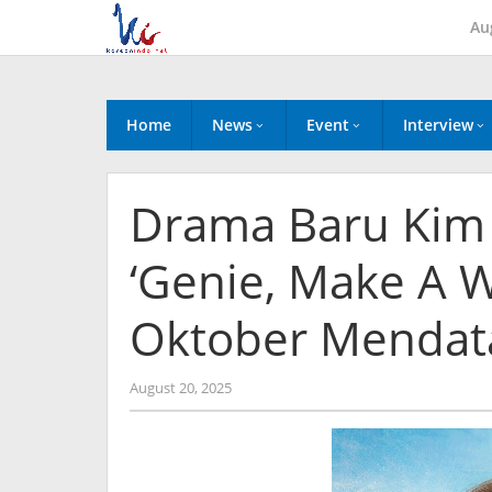
Skip
Au
to
content
Home
News
Event
Interview
Drama Baru Kim
‘Genie, Make A 
Oktober Mendat
by
August 20, 2025
wndwnrt