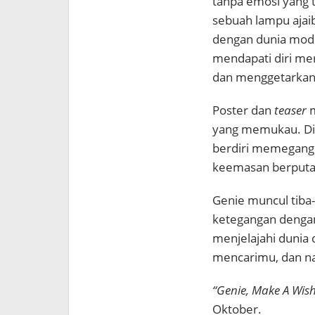
tanpa emosi yang t
sebuah lampu ajai
dengan dunia mode
mendapati diri me
dan menggetarkan
Poster dan
teaser
m
yang memukau. Di 
berdiri memegang l
keemasan berputar
Genie muncul tiba-
ketegangan dengan
menjelajahi dunia
mencarimu, dan na
“Genie, Make A Wish
Oktober.