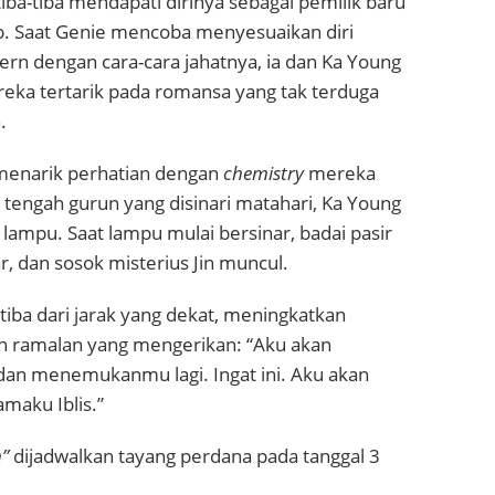
iba-tiba mendapati dirinya sebagai pemilik baru
b. Saat Genie mencoba menyesuaikan diri
rn dengan cara-cara jahatnya, ia dan Ka Young
reka tertarik pada romansa yang tak terduga
.
enarik perhatian dengan
chemistry
mereka
tengah gurun yang disinari matahari, Ka Young
ampu. Saat lampu mulai bersinar, badai pasir
, dan sosok misterius Jin muncul.
tiba dari jarak yang dekat, meningkatkan
 ramalan yang mengerikan: “Aku akan
 dan menemukanmu lagi. Ingat ini. Aku akan
maku Iblis.”
”
dijadwalkan tayang perdana pada tanggal 3