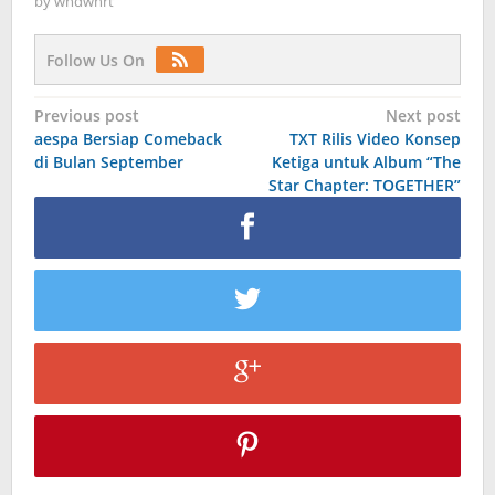
by
wndwnrt
Follow Us On
Post
Previous post
Next post
aespa Bersiap Comeback
TXT Rilis Video Konsep
navigation
di Bulan September
Ketiga untuk Album “The
Star Chapter: TOGETHER”