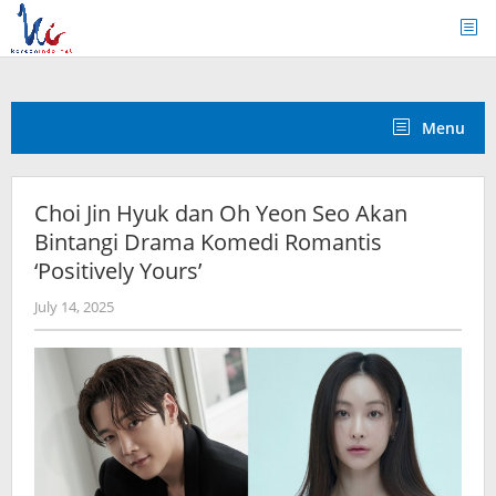
Skip
to
content
Menu
Choi Jin Hyuk dan Oh Yeon Seo Akan
Bintangi Drama Komedi Romantis
‘Positively Yours’
by
July 14, 2025
wndwnrt