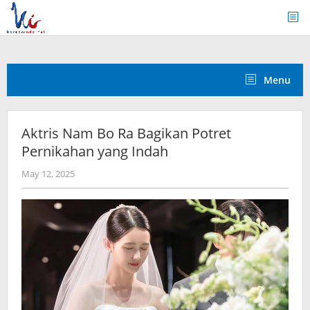
Skip
to
content
Menu
Aktris Nam Bo Ra Bagikan Potret
Pernikahan yang Indah
by
May 12, 2025
wndwnrt