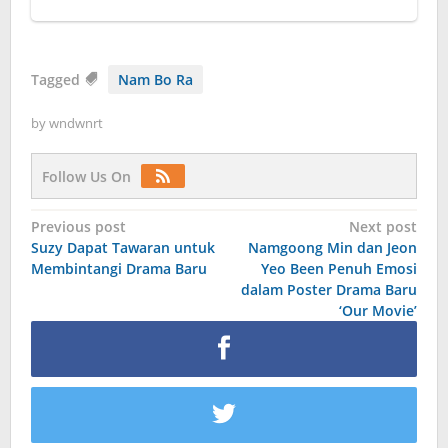
Tagged
Nam Bo Ra
by
wndwnrt
Follow Us On
Post
Previous post
Next post
Suzy Dapat Tawaran untuk
Namgoong Min dan Jeon
navigation
Membintangi Drama Baru
Yeo Been Penuh Emosi
dalam Poster Drama Baru
‘Our Movie’