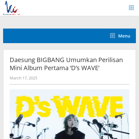
Skip
to
content
Menu
Daesung BIGBANG Umumkan Perilisan
Mini Album Pertama ‘D’s WAVE’
by
March 17, 2025
wndwnrt