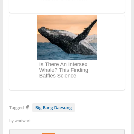
Tagged
Big Bang Daesung
by
wndwnrt