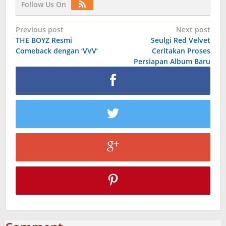
Follow Us On
Post
Previous post
Next post
THE BOYZ Resmi
Seulgi Red Velvet
navigation
Comeback dengan ‘VVV’
Ceritakan Proses
Persiapan Album Baru