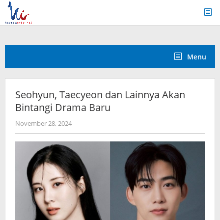
Skip
to
content
Menu
Seohyun, Taecyeon dan Lainnya Akan
Bintangi Drama Baru
by
November 28, 2024
wndwnrt