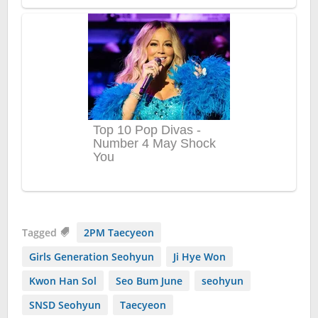
Tagged
2PM Taecyeon
Girls Generation Seohyun
Ji Hye Won
Kwon Han Sol
Seo Bum June
seohyun
SNSD Seohyun
Taecyeon