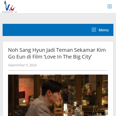
Skip
to
content
Menu
Noh Sang Hyun Jadi Teman Sekamar Kim
Go Eun di Film ‘Love In The Big City’
by
September 5, 2024
wndwnrt