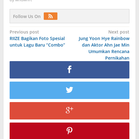
Follow Us On
Post
Previous post
Next post
RIIZE Bagikan Foto Spesial
Jung Yoon Hye Rainbow
navigation
untuk Lagu Baru “Combo”
dan Aktor Ahn Jae Min
Umumkan Rencana
Pernikahan