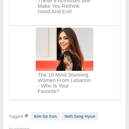
Tagged
Kim Go Eun
Noh Sang Hyun
by
wndwnrt