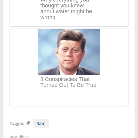
Tagged
Rain
by
Kidihae