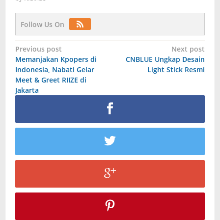
Follow Us On
Post
Previous post
Next post
Memanjakan Kpopers di
CNBLUE Ungkap Desain
navigation
Indonesia, Nabati Gelar
Light Stick Resmi
Meet & Greet RIIZE di
Jakarta