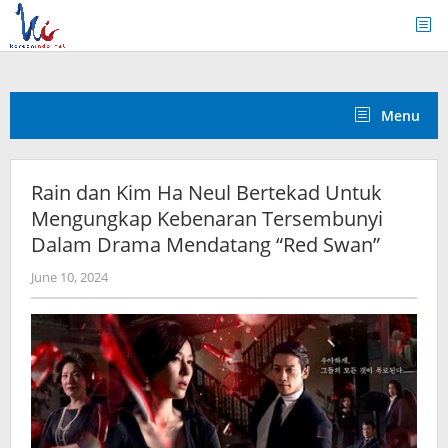
Skip
to
content
Menu
Rain dan Kim Ha Neul Bertekad Untuk
Mengungkap Kebenaran Tersembunyi
Dalam Drama Mendatang “Red Swan”
by
June 10, 2024
Kidihae