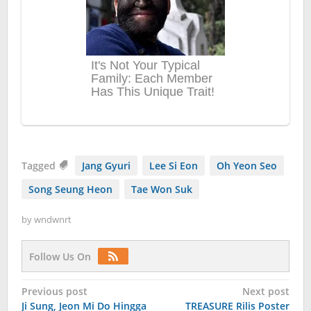
Tagged
Jang Gyuri
Lee Si Eon
Oh Yeon Seo
Song Seung Heon
Tae Won Suk
by
wndwnrt
Follow Us On
Post
Previous post
Next post
Ji Sung, Jeon Mi Do Hingga
TREASURE Rilis Poster