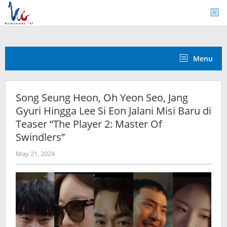
Skip
to
content
Menu
Song Seung Heon, Oh Yeon Seo, Jang
Gyuri Hingga Lee Si Eon Jalani Misi Baru di
Teaser “The Player 2: Master Of
Swindlers”
by
May 21, 2024
wndwnrt