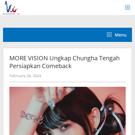
Skip
to
content
Menu
MORE VISION Ungkap Chungha Tengah
Persiapkan Comeback
by
February 26, 2024
wndwnrt