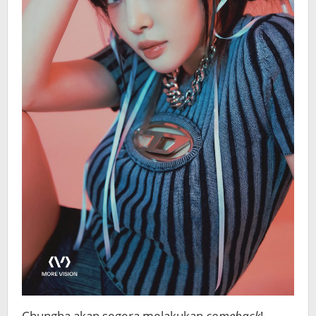
Chungha akan segera melakukan
comeback
!