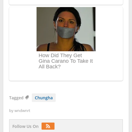
Tagged
Chungha
by
wndwnrt
Follow Us On