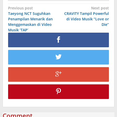
Post
Previous post
Next post
Taeyong NCT Suguhkan
CRAVITY Tampil Powerful
navigation
Penampilan Menarik dan
di Video Musik “Love or
Menggemaskan di Video
Die”
Musik ‘TAP’
Comment