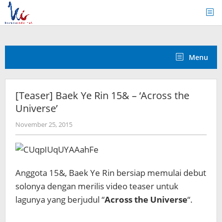
Skip
to
content
Menu
[Teaser] Baek Ye Rin 15& – ‘Across the
Universe’
by
November 25, 2015
Koreanindo
Anggota 15&, Baek Ye Rin bersiap memulai debut
solonya dengan merilis video teaser untuk
lagunya yang berjudul “
Across the Universe
“.