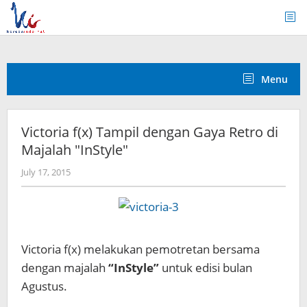
Skip
to
content
Menu
Victoria f(x) Tampil dengan Gaya Retro di
Majalah "InStyle"
by
July 17, 2015
Koreanindo
Victoria f(x) melakukan pemotretan bersama
dengan majalah
“InStyle”
untuk edisi bulan
Agustus.