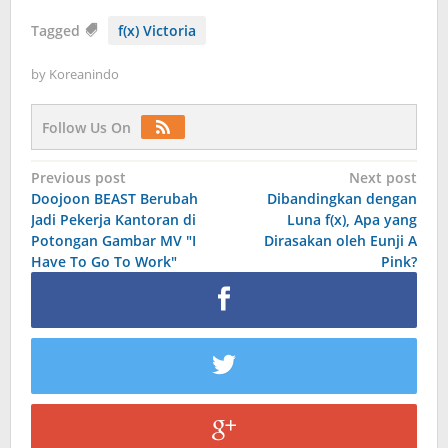
Tagged
f(x) Victoria
by
Koreanindo
Follow Us On
Post
Previous post
Next post
Doojoon BEAST Berubah
Dibandingkan dengan
navigation
Jadi Pekerja Kantoran di
Luna f(x), Apa yang
Potongan Gambar MV "I
Dirasakan oleh Eunji A
Have To Go To Work"
Pink?