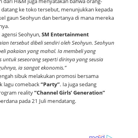
n dari H&M juga menyatakan bahwa orang-
 datang ke toko tersebut, menunjukkan kepada
ikel gaun Seohyun dan bertanya di mana mereka
nya.
ri agensi Seohyun,
SM Entertainment
ian tersebut dibeli sendiri oleh Seohyun. Seohyun
eli pakaian yang mahal. Ia membeli yang
 untuk seseorang seperti dirinya yang seusia
uhnya, ia sangat ekonomis.”
 tengah sibuk melakukan promosi bersama
k lagu comeback
“Party”
. Ia juga sedang
ogram reality
“Channel Girls’ Generation”
perdana pada 21 Juli mendatang.