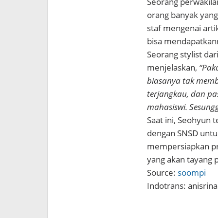
Seorang perwakila
orang banyak yang
staf mengenai art
bisa mendapatkan
Seorang stylist da
menjelaskan,
“Paka
biasanya tak memb
terjangkau, dan pas
mahasiswi. Sesungg
Saat ini, Seohyun
dengan SNSD untu
mempersiapkan pr
yang akan tayang 
Source:
soompi
Indotrans: anisrina