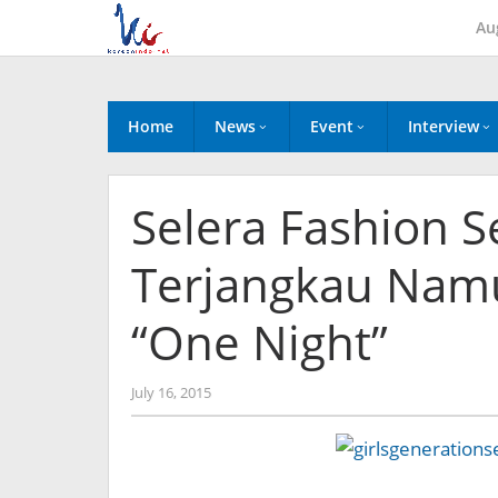
Skip
Au
to
content
Home
News
Event
Interview
Selera Fashion 
Terjangkau Namu
“One Night”
by
July 16, 2015
Koreanindo