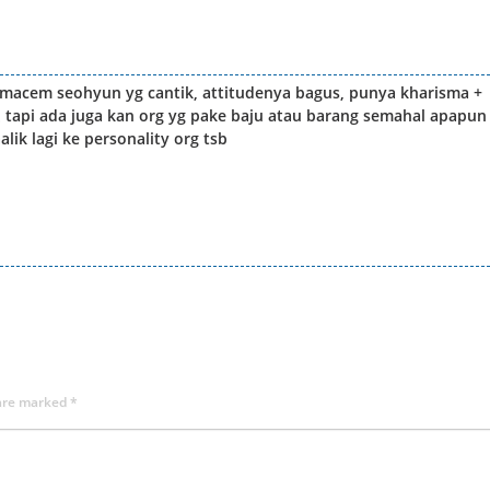
o macem seohyun yg cantik, attitudenya bagus, punya kharisma +
.. tapi ada juga kan org yg pake baju atau barang semahal apapun
lik lagi ke personality org tsb
 are marked
*