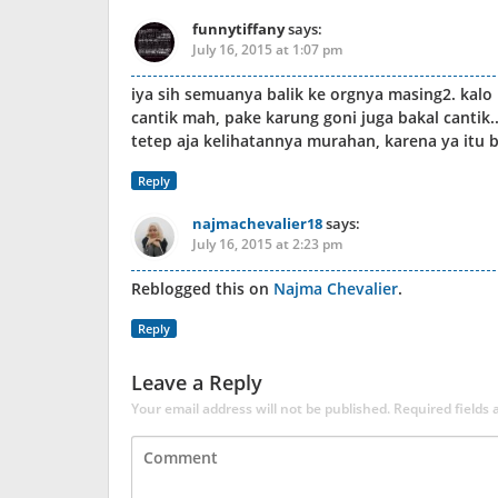
funnytiffany
says:
July 16, 2015 at 1:07 pm
iya sih semuanya balik ke orgnya masing2. kal
cantik mah, pake karung goni juga bakal cantik
tetep aja kelihatannya murahan, karena ya itu ba
Reply
najmachevalier18
says:
July 16, 2015 at 2:23 pm
Reblogged this on
Najma Chevalier
.
Reply
Leave a Reply
Your email address will not be published.
Required fields