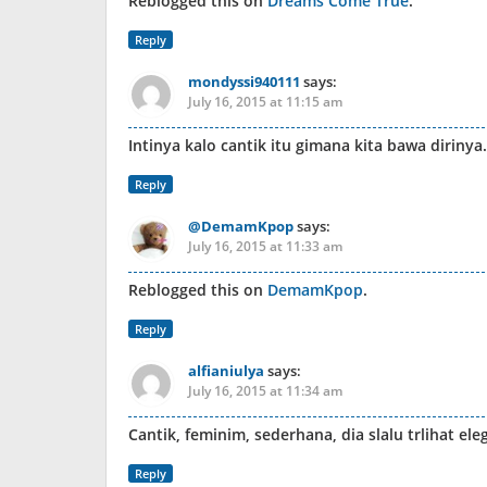
Reblogged this on
Dreams Come True
.
Reply
mondyssi940111
says:
July 16, 2015 at 11:15 am
Intinya kalo cantik itu gimana kita bawa diriny
Reply
@DemamKpop
says:
July 16, 2015 at 11:33 am
Reblogged this on
DemamKpop
.
Reply
alfianiulya
says:
July 16, 2015 at 11:34 am
Cantik, feminim, sederhana, dia slalu trlihat e
Reply