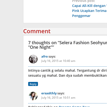
Post
Previous post
Capai All-Kill denga
navigation
Pink Ucapkan Terima
Penggemar
Comment
7 thoughts on “
Selera Fashion Seohyu
“One Night”
”
afro
says:
July 16, 2015 at 10:40 am
Intinya cantik g selalu mahal. Tergantung dr di
sesuatu yg mahal. Dan dya sudah membuktika
Reply
ersaslthly
says:
July 16, 2015 at 10:51 am