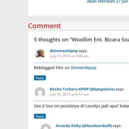
Akan Menikah 27 Juli
Comment
5 thoughts on “
Woollim Ent. Bicara So
@DemamKpop
says:
July 15, 2015 at 8:46 am
Reblogged this on
DemamKpop
.
Reply
Berita Terbaru KPOP (@kpopezine)
says:
July 15, 2015 at 9:15 am
Seo Ji Soo ini posisinya di Lovelyz jadi apa? K
Reply
Ananda Rizky (@AnaNanda29)
says: