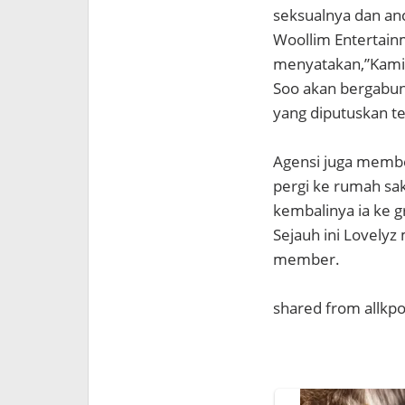
seksualnya dan an
Woollim Entertainm
menyatakan,”Kami 
Soo akan bergabun
yang diputuskan te
Agensi juga member
pergi ke rumah sak
kembalinya ia ke g
Sejauh ini Lovely
member.
shared from allkp