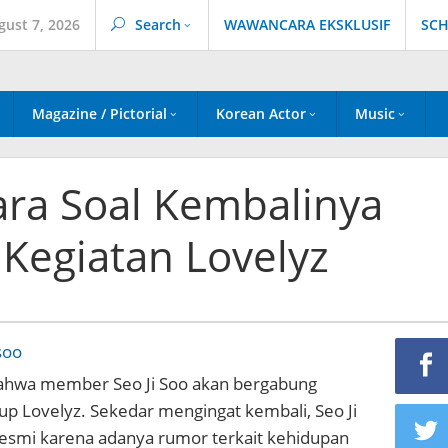
gust 7, 2026
Search
WAWANCARA EKSKLUSIF
SCH
Magazine / Pictorial
Korean Actor
Music
ara Soal Kembalinya
 Kegiatan Lovelyz
ahwa member Seo Ji Soo akan bergabung
p Lovelyz. Sekedar mengingat kembali, Seo Ji
esmi karena adanya rumor terkait kehidupan