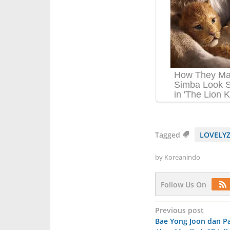
Tagged
LOVELY
by
Koreanindo
Follow Us On
Post
Previous post
Bae Yong Joon dan Pa
navigation