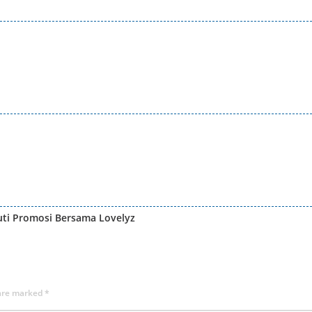
uti Promosi Bersama Lovelyz
 are marked
*