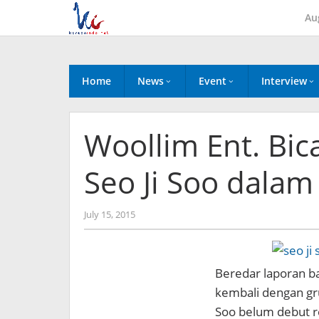
Skip
Au
to
content
Home
News
Event
Interview
Woollim Ent. Bic
Seo Ji Soo dalam
by
July 15, 2015
Koreanindo
Beredar laporan b
kembali dengan gru
Soo belum debut r