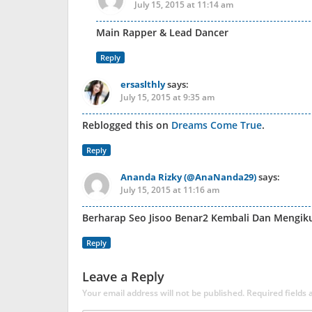
July 15, 2015 at 11:14 am
Main Rapper & Lead Dancer
Reply
ersaslthly
says:
July 15, 2015 at 9:35 am
Reblogged this on
Dreams Come True
.
Reply
Ananda Rizky (@AnaNanda29)
says:
July 15, 2015 at 11:16 am
Berharap Seo Jisoo Benar2 Kembali Dan Mengik
Reply
Leave a Reply
Your email address will not be published.
Required fields