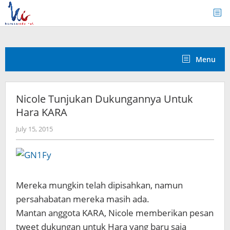
Skip
to
content
Menu
Nicole Tunjukan Dukungannya Untuk
Hara KARA
by
July 15, 2015
Koreanindo
Mereka mungkin telah
dipisahkan
, namun
persahabatan mereka
masih ada
.
Mantan
anggota
KARA,
Nicole
memberikan
pesan
tweet
dukungan untuk
Hara
yang baru saja