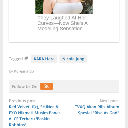
Tagged
KARA Hara
Nicole Jung
by
Koreanindo
Follow Us On
Post
Previous post
Next post
Red Velvet, f(x), SHINee &
TVXQ Akan Rilis Album
navigation
EXO Nikmati Musim Panas
Spesial "Rise As God"
di CF Terbaru 'Baskin
Robbins'