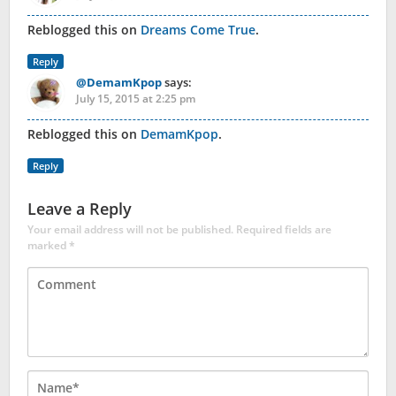
Reblogged this on
Dreams Come True
.
Reply
@DemamKpop
says:
July 15, 2015 at 2:25 pm
Reblogged this on
DemamKpop
.
Reply
Leave a Reply
Your email address will not be published.
Required fields are
marked
*