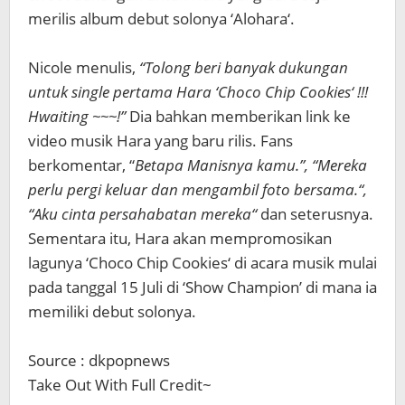
merilis
album debut
solonya
‘
Alohara
‘
.
Nicole
menulis
,
“
Tolong beri
banyak dukungan
untuk
single pertama
Hara
‘
Choco
Chip
Cookies
‘
!!!
Hwaiting
~~~
!”
Dia bahkan
memberikan
link ke
video
musik Hara yang baru rilis
.
Fans
ber
komentar
,
“
Betapa Manisnya kamu
.”,
“
Mereka
perlu pergi keluar
dan
mengambil foto
bersama.
“,
“
Aku cinta
persahabatan mereka
“
dan seterusnya
.
Sementara itu,
Hara
akan
mempromosikan
lagunya
‘
Choco
Chip
Cookies
‘
di acara musik
mulai
pada tanggal 15 Juli
di ‘
Show Champion’
di mana
ia
memiliki
debut
solonya
.
Source : dkpopnews
Take Out With Full Credit~