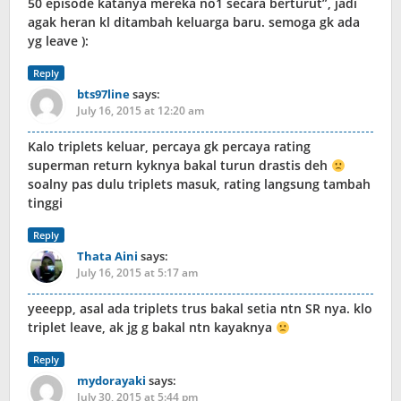
50 episode katanya mereka no1 secara berturut”, jadi
agak heran kl ditambah keluarga baru. semoga gk ada
yg leave ):
Reply
bts97line
says:
July 16, 2015 at 12:20 am
Kalo triplets keluar, percaya gk percaya rating
superman return kyknya bakal turun drastis deh
soalny pas dulu triplets masuk, rating langsung tambah
tinggi
Reply
Thata Aini
says:
July 16, 2015 at 5:17 am
yeeepp, asal ada triplets trus bakal setia ntn SR nya. klo
triplet leave, ak jg g bakal ntn kayaknya
Reply
mydorayaki
says:
July 30, 2015 at 5:44 pm