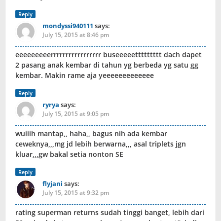
Reply
mondyssi940111
says:
July 15, 2015 at 8:46 pm
eeeeeeeeerrrrrrrrrrrrrrrrr buseeeeettttttttt dach dapet
2 pasang anak kembar di tahun yg berbeda yg satu gg
kembar. Makin rame aja yeeeeeeeeeeeee
Reply
ryrya
says:
July 15, 2015 at 9:05 pm
wuiiih mantap,, haha,, bagus nih ada kembar
ceweknya,,,mg jd lebih berwarna,,, asal triplets jgn
kluar,,,gw bakal setia nonton SE
Reply
flyjani
says:
July 15, 2015 at 9:32 pm
rating superman returns sudah tinggi banget, lebih dari