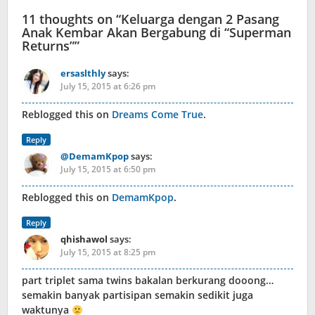
11 thoughts on “
Keluarga dengan 2 Pasang
Anak Kembar Akan Bergabung di “Superman
Returns”
”
ersaslthly
says:
July 15, 2015 at 6:26 pm
Reblogged this on
Dreams Come True
.
Reply
@DemamKpop
says:
July 15, 2015 at 6:50 pm
Reblogged this on
DemamKpop
.
Reply
qhishawol
says:
July 15, 2015 at 8:25 pm
part triplet sama twins bakalan berkurang dooong…
semakin banyak partisipan semakin sedikit juga
waktunya