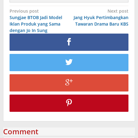
Post
Previous post
Next post
Sungjae BTOB Jadi Model
Jang Hyuk Pertimbangkan
navigation
Iklan Produk yang Sama
Tawaran Drama Baru KBS
dengan Jo In Sung
Comment