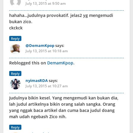
July 13, 2015 at 9:50 am
hahaha…judulnya provokatif. jelas2 yg mengemudi
bukan zico.
ckckck
Reply
@DemamKpop
says:
July 13, 2015 at 10:18 am
Reblogged this on
DemamKpop
.
Reply
nyimasRDA
says:
July 13, 2015 at 10:27 am
Judulnya bikin kesel. Yang mengemudi kan bukan dia,
lah judul artikelnya bikin orang salah sangka. Orang
yang nggak baca artikel dan cuma baca judul doang
mah udah ngebash Zico nih.
Reply