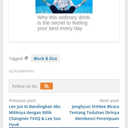
Tagged
Block B Zico
by
Koreanindo
Follow Us On
Post
Previous post
Next post
Lee Jun Ki Bandingkan Abs
Jonghyun SHINee Bicara
navigation
Miliknya dengan Milik
Tentang Tuduhan Dirinya
Changmin TVXQ & Lee Soo
Membenci Perempuan
Hyuk