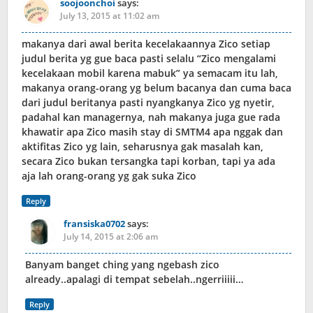
soojoonchoi
says:
July 13, 2015 at 11:02 am
makanya dari awal berita kecelakaannya Zico setiap
judul berita yg gue baca pasti selalu “Zico mengalami
kecelakaan mobil karena mabuk” ya semacam itu lah,
makanya orang-orang yg belum bacanya dan cuma baca
dari judul beritanya pasti nyangkanya Zico yg nyetir,
padahal kan managernya, nah makanya juga gue rada
khawatir apa Zico masih stay di SMTM4 apa nggak dan
aktifitas Zico yg lain, seharusnya gak masalah kan,
secara Zico bukan tersangka tapi korban, tapi ya ada
aja lah orang-orang yg gak suka Zico
Reply
fransiska0702
says:
July 14, 2015 at 2:06 am
Banyam banget ching yang ngebash zico
already..apalagi di tempat sebelah..ngerriiiii…
Reply