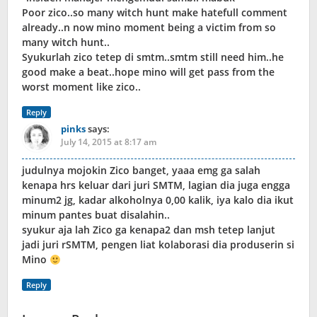
Poor zico..so many witch hunt make hatefull comment
already..n now mino moment being a victim from so
many witch hunt..
Syukurlah zico tetep di smtm..smtm still need him..he
good make a beat..hope mino will get pass from the
worst moment like zico..
Reply
pinks
says:
July 14, 2015 at 8:17 am
judulnya mojokin Zico banget, yaaa emg ga salah
kenapa hrs keluar dari juri SMTM, lagian dia juga engga
minum2 jg, kadar alkoholnya 0,00 kalik, iya kalo dia ikut
minum pantes buat disalahin..
syukur aja lah Zico ga kenapa2 dan msh tetep lanjut
jadi juri rSMTM, pengen liat kolaborasi dia produserin si
Mino
Reply