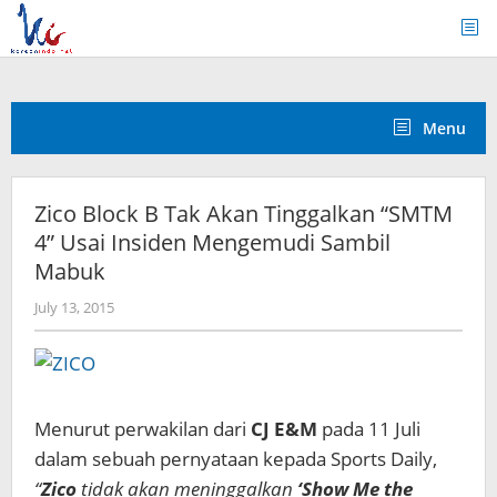
Skip
to
content
Menu
Zico Block B Tak Akan Tinggalkan “SMTM
4” Usai Insiden Mengemudi Sambil
Mabuk
by
July 13, 2015
Koreanindo
Menurut perwakilan dari
CJ E&M
pada 11 Juli
dalam sebuah pernyataan kepada Sports Daily,
“
Zico
tidak akan meninggalkan
‘Show Me the