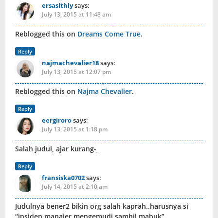
ersaslthly
says:
July 13, 2015 at 11:48 am
Reblogged this on
Dreams Come True
.
Reply
najmachevalier18
says:
July 13, 2015 at 12:07 pm
Reblogged this on
Najma Chevalier
.
Reply
eergiroro
says:
July 13, 2015 at 1:18 pm
Salah judul, ajar kurang-_
Reply
fransiska0702
says:
July 14, 2015 at 2:10 am
Judulnya bener2 bikin org salah kaprah..harusnya si
“insiden manajer mengemudi sambil mabuk”