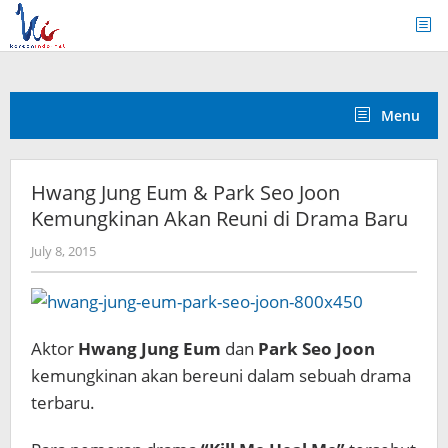
Skip
to
content
Menu
Hwang Jung Eum & Park Seo Joon
Kemungkinan Akan Reuni di Drama Baru
by
July 8, 2015
Koreanindo
Aktor
Hwang Jung Eum
dan
Park Seo Joon
kemungkinan akan bereuni dalam sebuah drama
terbaru.