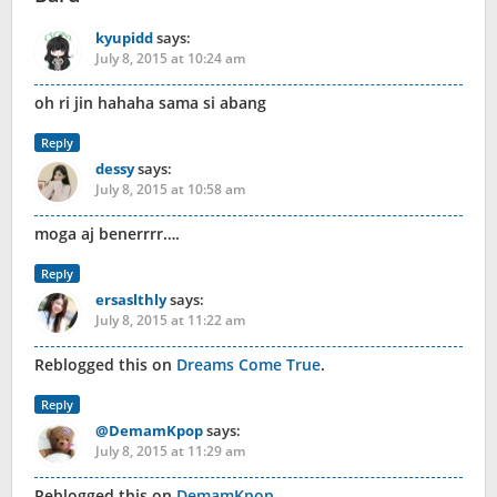
kyupidd
says:
July 8, 2015 at 10:24 am
oh ri jin hahaha sama si abang
Reply
dessy
says:
July 8, 2015 at 10:58 am
moga aj benerrrr….
Reply
ersaslthly
says:
July 8, 2015 at 11:22 am
Reblogged this on
Dreams Come True
.
Reply
@DemamKpop
says:
July 8, 2015 at 11:29 am
Reblogged this on
DemamKpop
.