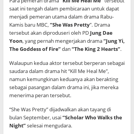
Para pemeran drama
“Kill Me Heal Me”
tersebut
saat ini tengah dalam pembicaraan untuk dapat
menjadi pemeran utama dalam drama Rabu-
Kamis baru MBC,
“She Was Pretty
”. Drama
tersebut akan diproduseri oleh PD
Jung Dae
Yoon
, yang pernah mengerjakan drama
“Jung Yi,
The Goddess of Fire”
dan
“The King 2 Hearts”
.
Walaupun kedua aktor tersebut berperan sebagai
saudara dalam drama hit “Kill Me Heal Me”,
namun kemungkinan keduanya akan berakting
sebagai pasangan dalam drama ini, jika mereka
menerima peran tersebut.
“She Was Pretty” dijadwalkan akan tayang di
bulan September, usai
“Scholar Who Walks the
Night”
selesai mengudara.