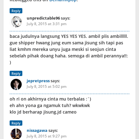
Reply
unpredictable96
says:
July 8, 2015 at 3:31 pm
baca judulnya langsung YES YES YES. ambil plis ambilllll.
gue shipper hwang jung eum sama jisung sih tapi pas
liat kmhm mereka unyu juga meski si seojun cinta
sebelah pihak doang haha. semoga di ambil perannya!!:
)
Reply
jepretpress
says:
July 8, 2015 at 5:02 pm
oh ri on akhirnya cinta mu terbalas :`)
eh ahn yona ga ngamuk tuh? wkwkwk
klo jd berharap jisung.jd cameo
Reply
nissagawa
says:
July 8, 2015 at 9:27 pm