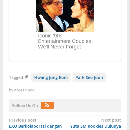
Tagged
Hwang Jung Eum
Park Seo Joon
by
Koreanindo
Follow Us On
Post
Previous post
Next post
EXO Berkolaborasi dengan
Yuta SM Rookies Dulunya
navigation