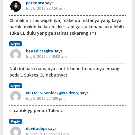
parknara
says:
July 6, 2015 at 7:56 am
CL makin tirus wajahnya, make up matanya yang kaya
barbie makin keliatan kkk~ tapi gatau kenapa aku lebih
suka CL dulu yang ga setirus sekarang T^T
Reply
benedictagita
says:
July 6, 2015 at 10:02 am
Nah ini baru namanya cantik hehe tp auranya emang
beda… Sukses CL debutnya!
Reply
NETIZEN Senior (@Ne7izen)
says:
July 6, 2015 at 1:00 pm
si cantik yg penuh Talenta
Reply
devitadeps
says:
July 17, 2015 at 12:11 am