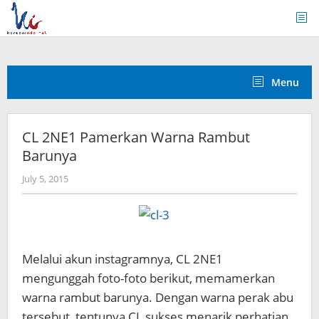
Skip
to
content
Menu
CL 2NE1 Pamerkan Warna Rambut
Barunya
by
July 5, 2015
Koreanindo
Melalui akun instagramnya, CL 2NE1
mengunggah foto-foto berikut, memamerkan
warna rambut barunya. Dengan warna perak abu
tersebut, tentunya CL sukses menarik perhatian.