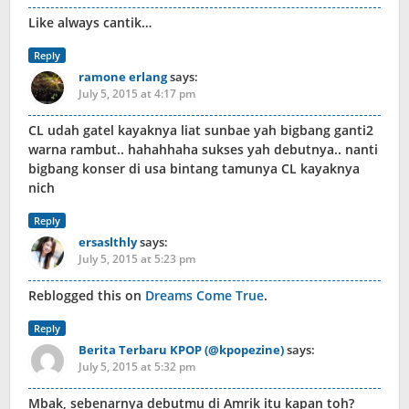
Like always cantik…
Reply
ramone erlang
says:
July 5, 2015 at 4:17 pm
CL udah gatel kayaknya liat sunbae yah bigbang ganti2
warna rambut.. hahahhaha sukses yah debutnya.. nanti
bigbang konser di usa bintang tamunya CL kayaknya
nich
Reply
ersaslthly
says:
July 5, 2015 at 5:23 pm
Reblogged this on
Dreams Come True
.
Reply
Berita Terbaru KPOP (@kpopezine)
says:
July 5, 2015 at 5:32 pm
Mbak, sebenarnya debutmu di Amrik itu kapan toh?