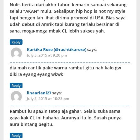
Nulis berita dari akhir tahun kemarin sampai sekarang
selalu “AKAN” mulu. Sekalipun hip hop is not my style
tapi pengen lah lihat dirimu promosi di USA. Bias saya
udah debut di Amrik tapi kurang terlalu bersinar di
sana, moga-moga mbak CL lebih sukses yah.
Reply
Kartika Rose (@rachtikarose)
says:
July 5, 2015 at 9:20 pm
dia mah cantik pake warna rambut gitu nah kalo gw
dikira eyang eyang wkwk
Reply
linaariani27
says:
July 5, 2015 at 10:23 pm
Rambut lu apa2in tetep aja gahar. Selalu suka sama
gaya kak CL ini hahaha. Auranya itu lo. Susah punya
aura bintang begitu.
Reply