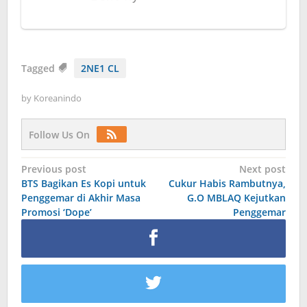
Tagged
2NE1 CL
by
Koreanindo
Follow Us On
Post
Previous post
Next post
BTS Bagikan Es Kopi untuk
Cukur Habis Rambutnya,
navigation
Penggemar di Akhir Masa
G.O MBLAQ Kejutkan
Promosi ‘Dope’
Penggemar