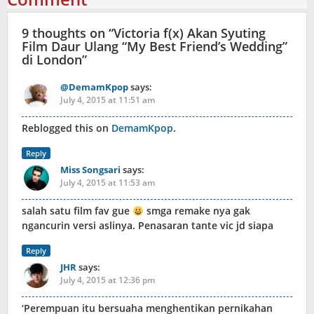
9 thoughts on “
Victoria f(x) Akan Syuting
Film Daur Ulang “My Best Friend’s Wedding”
di London
”
@DemamKpop
says:
July 4, 2015 at 11:51 am
Reblogged this on
DemamKpop
.
Reply
Miss Songsari
says:
July 4, 2015 at 11:53 am
salah satu film fav gue
smga remake nya gak
ngancurin versi aslinya. Penasaran tante vic jd siapa
Reply
JHR
says:
July 4, 2015 at 12:36 pm
‘Perempuan itu bersuaha menghentikan pernikahan