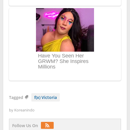
Tagged
f(x) Victoria
by
Koreanindo
Follow Us On