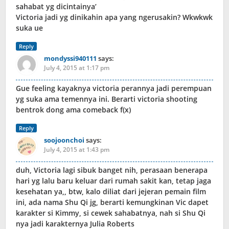
sahabat yg dicintainya’
Victoria jadi yg dinikahin apa yang ngerusakin? Wkwkwk
suka ue
Reply
mondyssi940111
says:
July 4, 2015 at 1:17 pm
Gue feeling kayaknya victoria perannya jadi perempuan
yg suka ama temennya ini. Berarti victoria shooting
bentrok dong ama comeback f(x)
Reply
soojoonchoi
says:
July 4, 2015 at 1:43 pm
duh, Victoria lagi sibuk banget nih, perasaan benerapa
hari yg lalu baru keluar dari rumah sakit kan, tetap jaga
kesehatan ya,, btw, kalo diliat dari jejeran pemain film
ini, ada nama Shu Qi jg, berarti kemungkinan Vic dapet
karakter si Kimmy, si cewek sahabatnya, nah si Shu Qi
nya jadi karakternya Julia Roberts