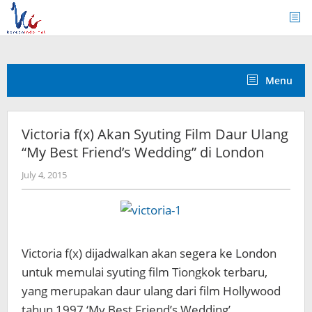
Skip
to
content
Menu
Victoria f(x) Akan Syuting Film Daur Ulang
“My Best Friend’s Wedding” di London
by
July 4, 2015
Koreanindo
Victoria f(x) dijadwalkan akan segera ke London
untuk memulai syuting film Tiongkok terbaru,
yang merupakan daur ulang dari film Hollywood
tahun 1997 ‘My Best Friend’s Wedding’.