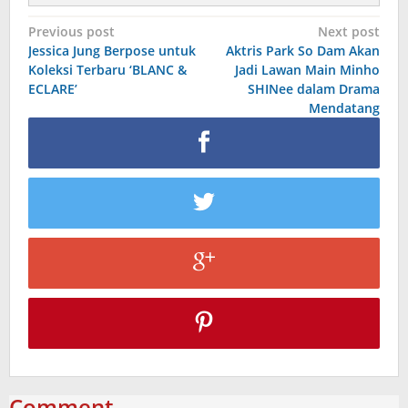
Post
Previous post
Next post
Jessica Jung Berpose untuk
Aktris Park So Dam Akan
navigation
Koleksi Terbaru ‘BLANC &
Jadi Lawan Main Minho
ECLARE’
SHINee dalam Drama
Mendatang
Comment