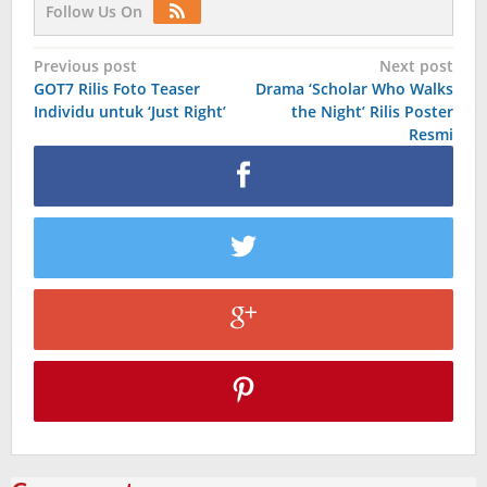
Follow Us On
Post
Previous post
Next post
GOT7 Rilis Foto Teaser
Drama ‘Scholar Who Walks
navigation
Individu untuk ‘Just Right’
the Night’ Rilis Poster
Resmi