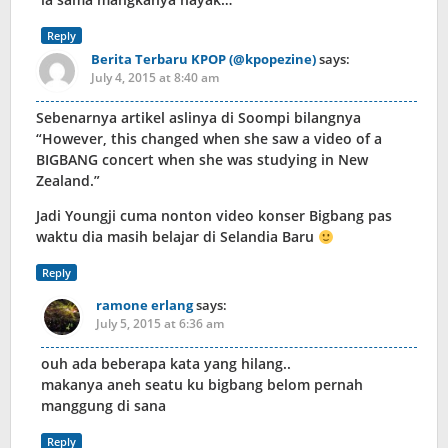
Reply
Berita Terbaru KPOP (@kpopezine)
says:
July 4, 2015 at 8:40 am
Sebenarnya artikel aslinya di Soompi bilangnya
“However, this changed when she saw a video of a
BIGBANG concert when she was studying in New
Zealand.”
Jadi Youngji cuma nonton video konser Bigbang pas
waktu dia masih belajar di Selandia Baru
Reply
ramone erlang
says:
July 5, 2015 at 6:36 am
ouh ada beberapa kata yang hilang..
makanya aneh seatu ku bigbang belom pernah
manggung di sana
Reply