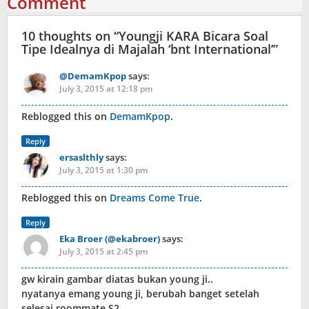
Comment
10 thoughts on “
Youngji KARA Bicara Soal
Tipe Idealnya di Majalah ‘bnt International’
”
@DemamKpop
says:
July 3, 2015 at 12:18 pm
Reblogged this on
DemamKpop
.
Reply
ersaslthly
says:
July 3, 2015 at 1:30 pm
Reblogged this on
Dreams Come True
.
Reply
Eka Broer (@ekabroer)
says:
July 3, 2015 at 2:45 pm
gw kirain gambar diatas bukan young ji..
nyatanya emang young ji, berubah banget setelah
selesai roommate S2