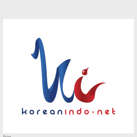
Print