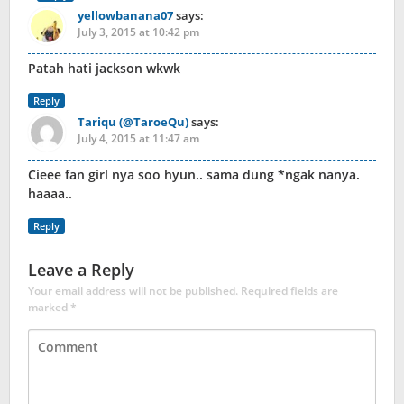
yellowbanana07
says:
July 3, 2015 at 10:42 pm
Patah hati jackson wkwk
Reply
Tariqu (@TaroeQu)
says:
July 4, 2015 at 11:47 am
Cieee fan girl nya soo hyun.. sama dung *ngak nanya.
haaaa..
Reply
Leave a Reply
Your email address will not be published.
Required fields are
marked
*