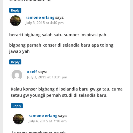
Reply
ramone erlang
says:
July 3, 2015 at 4:40 pm
berarti bigbang salah satu sumber inspirasi yah..
bigbang pernah konser di selandia baru apa tolong
jawab yah
Reply
xxelf
says:
July 3, 2015 at 10:01 pm
Kalau konser bigbang di selandia baru gw ga tau, cuma
setau gw youngji pernah studi di selandia baru.
Reply
ramone erlang
says:
July 4, 2015 at 7:10 am
ia sama mangkanya nayak…