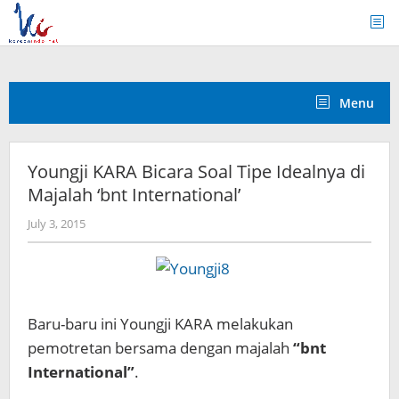
Skip
to
content
Menu
Youngji KARA Bicara Soal Tipe Idealnya di
Majalah ‘bnt International’
by
July 3, 2015
Koreanindo
Baru-baru ini Youngji KARA melakukan
pemotretan bersama dengan majalah
“bnt
International”
.