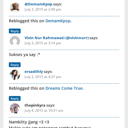
@DemamKpop
says:
July 3, 2015 at 2:49 pm
Reblogged this on
DemamKpop
.
Reply
Vivin Nur Rahmawati (@vivinnurr)
says:
July 3, 2015 at 3:14 pm
Sukses ya say :*
Reply
ersaslthly
says:
July 3, 2015 at 4:37 pm
Reblogged this on
Dreams Come True
.
Reply
thepinkyra
says:
July 4, 2015 at 10:31 am
Namkitty jjang <3 <3
Makin cute sm potongan rambut barunya..