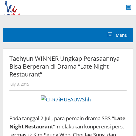
Skip
to
content
Menu
Taehyun WINNER Ungkap Perasaannya
Bisa Berperan di Drama “Late Night
Restaurant”
by
July 3, 2015
Koreanindo
Pada tanggal 2 Juli, para pemain drama SBS
“Late
Night Restaurant”
melakukan konperensi pers,
termasuk Kim Seung Woo, Choi Jae Sung, dan