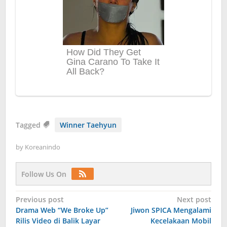
Tagged
Winner Taehyun
by
Koreanindo
Follow Us On
Post
Previous post
Next post
Drama Web “We Broke Up”
Jiwon SPICA Mengalami
navigation
Rilis Video di Balik Layar
Kecelakaan Mobil