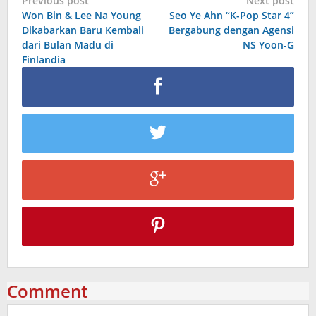
Post
Previous post
Next post
Won Bin & Lee Na Young
Seo Ye Ahn “K-Pop Star 4”
navigation
Dikabarkan Baru Kembali
Bergabung dengan Agensi
dari Bulan Madu di
NS Yoon-G
Finlandia
Comment