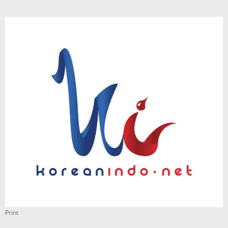
Print