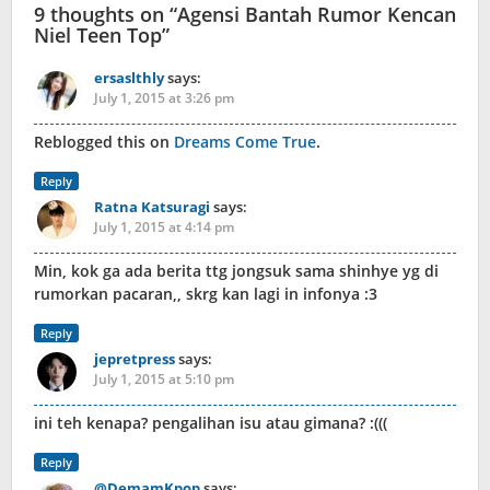
9 thoughts on “
Agensi Bantah Rumor Kencan
Niel Teen Top
”
ersaslthly
says:
July 1, 2015 at 3:26 pm
Reblogged this on
Dreams Come True
.
Reply
Ratna Katsuragi
says:
July 1, 2015 at 4:14 pm
Min, kok ga ada berita ttg jongsuk sama shinhye yg di
rumorkan pacaran,, skrg kan lagi in infonya :3
Reply
jepretpress
says:
July 1, 2015 at 5:10 pm
ini teh kenapa? pengalihan isu atau gimana? :(((
Reply
@DemamKpop
says: