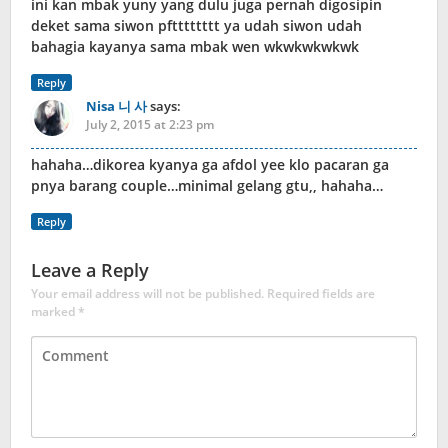
ini kan mbak yuny yang dulu juga pernah digosipin
deket sama siwon pftttttttt ya udah siwon udah
bahagia kayanya sama mbak wen wkwkwkwkwk
Reply
Nisa 니 사
says:
July 2, 2015 at 2:23 pm
hahaha…dikorea kyanya ga afdol yee klo pacaran ga
pnya barang couple…minimal gelang gtu,, hahaha…
Reply
Leave a Reply
Your email address will not be published.
Required fields are
marked
*