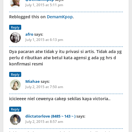
July 1, 2015 at 5:11 pm
Reblogged this on
DemamKpop
.
Reply
afro
says:
July 1, 2015 at 6:13 pm
Dya pacaran atw tidak y itu privasi si artis. Tidak ada yg
perlu d ributkan atw betul kata agensi g ada yg hrs d
konfirmasi resmi
Reply
Miahae
says:
July 2, 2015 at 7:50 am
icicieeee niel cewenya cakep sekilas kaya victoria..
Reply
diictatorlove (8485 ~ 143 ~ )
says:
July 2, 2015 at 8:57 am