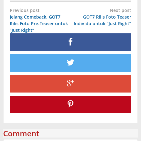
Post
Previous post
Next post
Jelang Comeback, GOT7
GOT7 Rilis Foto Teaser
navigation
Rilis Foto Pre-Teaser untuk
Individu untuk “Just Right”
“Just Right”
Comment