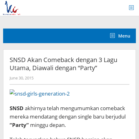
Skip
to
content
Menu
SNSD Akan Comeback dengan 3 Lagu
Utama, Diawali dengan “Party”
by
June 30, 2015
Koreanindo
SNSD
akhirnya telah mengumumkan comeback
mereka mendatang dengan single baru berjudul
“Party”
minggu depan.