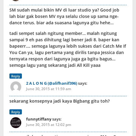
SM sudah mulai bikin MV di luar studio ya? Good job
lah biar gak bosen MV nya selalu close up sama nge-
dance terus. biar ada suasana lagunya gitu hehe…
tadi sempet salah ngitung member… malah ngitung
sampai 9 eh pas dihitung lagi bener jadi 8. baper kan
bapeerr…. semoga lagunya lebih sukses dari Catch Me If
You Can ya, lagu pertama yang dirilis tanpa Jessica dan
ternyata respon dari lagunya juga ga bgitu bagus…
semoga lagu yang sekarang jadi All Kill yaaa
Reply
2 A L O N G (@alifhanif396)
says:
June 30, 2015 at 11:59 am
sekarang konsepnya jadi kaya Bigbang gitu toh?
Reply
funnytiffany
says:
June 30, 2015 at 12:02 pm