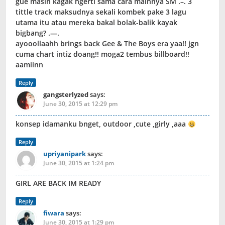
gue masih kagak ngerti sama cara mainnya SM .–. 3
tittle track maksudnya sekali kombek pake 3 lagu
utama itu atau mereka bakal bolak-balik kayak
bigbang? .—.
ayooollaahh brings back Gee & The Boys era yaa!! jgn
cuma chart intiz doang!! moga2 tembus billboard!!
aamiinn
Reply
gangsterlyzed
says:
June 30, 2015 at 12:29 pm
konsep idamanku bnget, outdoor ,cute ,girly ,aaa
Reply
upriyanipark
says:
June 30, 2015 at 1:24 pm
GIRL ARE BACK IM READY
Reply
fiwara
says:
June 30, 2015 at 1:29 pm