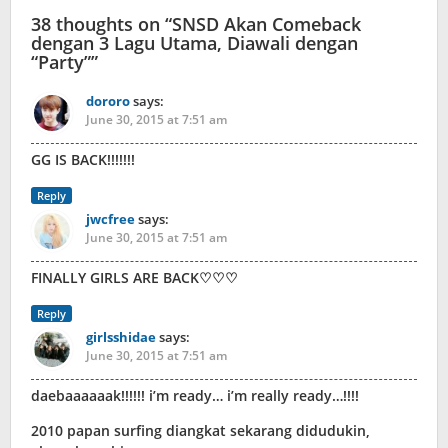
38 thoughts on “
SNSD Akan Comeback
dengan 3 Lagu Utama, Diawali dengan
“Party”
”
dororo
says:
June 30, 2015 at 7:51 am
GG IS BACK!!!!!!!
Reply
jwcfree
says:
June 30, 2015 at 7:51 am
FINALLY GIRLS ARE BACK♡♡♡
Reply
girlsshidae
says:
June 30, 2015 at 7:51 am
daebaaaaaak!!!!!! i’m ready… i’m really ready…!!!!
2010 papan surfing diangkat sekarang didudukin,