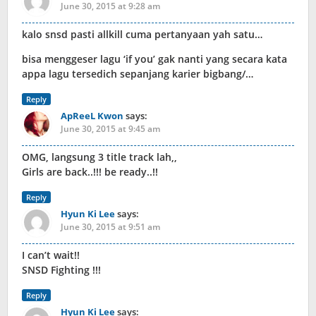
June 30, 2015 at 9:28 am
kalo snsd pasti allkill cuma pertanyaan yah satu…
bisa menggeser lagu ‘if you’ gak nanti yang secara kata
appa lagu tersedich sepanjang karier bigbang/…
Reply
ApReeL Kwon
says:
June 30, 2015 at 9:45 am
OMG, langsung 3 title track lah,,
Girls are back..!!! be ready..!!
Reply
Hyun Ki Lee
says:
June 30, 2015 at 9:51 am
I can’t wait!!
SNSD Fighting !!!
Reply
Hyun Ki Lee
says: