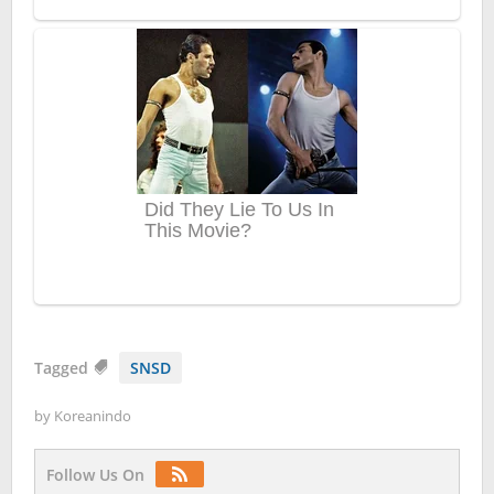
Tagged
SNSD
by
Koreanindo
Follow Us On