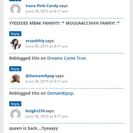
Irene Pink Candy
says:
June 30, 2015 at 8:11 am
YYEEEEEE MBAK FANNY!!! :* MUUUAACCHHH FANNY! :*
Reply
ersaslthly
says:
June 30, 2015 at 8:11 am
Reblogged this on
Dreams Come True
.
Reply
@DemamKpop
says:
June 30, 2015 at 8:11 am
Reblogged this on
DemamKpop
.
Reply
knight210
says:
June 30, 2015 at 8:11 am
queen is back….!!yeaayy