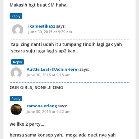
Makasih bgt buat SM haha,
Reply
ikamestika52
says:
June 30, 2015 at 9:29 am
tapi cing nanti udah itu tumpang tindih lagi gak yah
secara suju juga lagi siap2 kan..
Reply
Auttle Leaf (@AdninHere)
says:
June 30, 2015 at 9:15 am
OUR GIRLS, SONE..!! OMG
Reply
ramone erlang
says:
June 30, 2015 at 9:22 am
we like 2 party…
berasa sama konsep yah.. moga ada duet nya yah