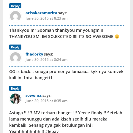
Reply
arisakaramorita
says:
June 30, 2015 at 8:23 am
Thankyou mr Sooman thankyou mr youngmin
THANKYOU SM. IM SO.EXCITED !!!! ITS SO AWESOME
Reply
fhadorky
says:
June 30, 2015 at 8:24 am
GG is back… smoga promonya lamaaa… kyk nya komvek
kali ini total bangettt
Reply
sowonss
says:
June 30, 2015 at 8:35 am
Astaga !!!! 3 MV terharu banget !!! Yeeee finaly !! Setelah
lama menunggu dan ada kisah sedih dlu mereka
kembali!! Senang nya gak ketulungan ini !
Yeahhhhhhhhh !! #lebay