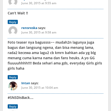
June 30, 2015 at 9:55 am
Can’t Wait !!
Reply
rensreska
says:
June 30, 2015 at 9:58 am
Foto teaser nya bagussss~~ mudah2n lagunya juga
bagus dan langsung ngena, dan bisa menang lama,
rada2 kecewa ama lagu2 cb kmrn bahkan ada yg blg
menang cuma karna nama dan fans heuks. A yo GG
fiuuuuhhhh!!!! Beda sehari ama gds, everyday Girls girls
girls haha
Reply
Intan
says:
June 30, 2015 at 10:04 am
#SNSDisBack….
Reply