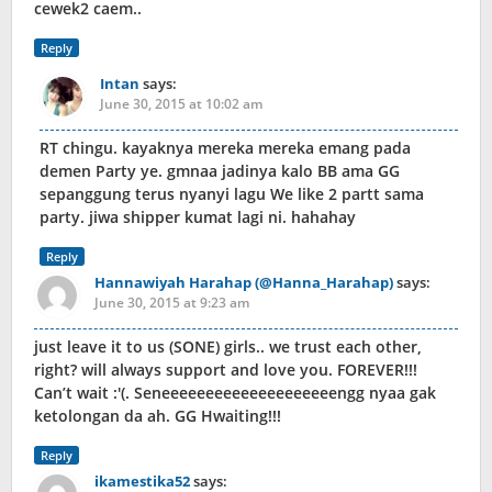
cewek2 caem..
Reply
Intan
says:
June 30, 2015 at 10:02 am
RT chingu. kayaknya mereka mereka emang pada
demen Party ye. gmnaa jadinya kalo BB ama GG
sepanggung terus nyanyi lagu We like 2 partt sama
party. jiwa shipper kumat lagi ni. hahahay
Reply
Hannawiyah Harahap (@Hanna_Harahap)
says:
June 30, 2015 at 9:23 am
just leave it to us (SONE) girls.. we trust each other,
right? will always support and love you. FOREVER!!!
Can’t wait :'(. Seneeeeeeeeeeeeeeeeeeeengg nyaa gak
ketolongan da ah. GG Hwaiting!!!
Reply
ikamestika52
says: