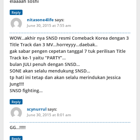
elaaaah soshi
Reply
nitasone4life
says:
June 30, 2015 at 7:55 am
WOW…akhir nya SNSD resmi Comeback Korea dengan 3
Title Track dan 3 MV…horreyyy…daebak..
gak sabar pengen cepetan tanggal 7 tuk perilisan Title
Track ke-1 yaitu “PARTY”…
bulan JULI penuh dengan SNSD…
SONE akan selalu mendukung SNSD…
tp hati ini tetap dan akan selalu merindukan Jessica
Jung!!!!
SNSD fighting…
Reply
scynurrul
says:
June 30, 2015 at 8:01 am
GG…!!!!!
Reply