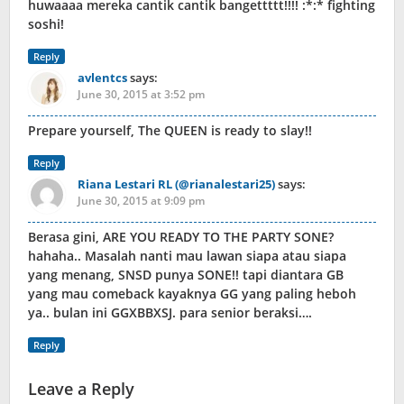
huwaaaa mereka cantik cantik bangettttt!!!! :*:* fighting
soshi!
Reply
avlentcs
says:
June 30, 2015 at 3:52 pm
Prepare yourself, The QUEEN is ready to slay!!
Reply
Riana Lestari RL (@rianalestari25)
says:
June 30, 2015 at 9:09 pm
Berasa gini, ARE YOU READY TO THE PARTY SONE?
hahaha.. Masalah nanti mau lawan siapa atau siapa
yang menang, SNSD punya SONE!! tapi diantara GB
yang mau comeback kayaknya GG yang paling heboh
ya.. bulan ini GGXBBXSJ. para senior beraksi….
Reply
Leave a Reply