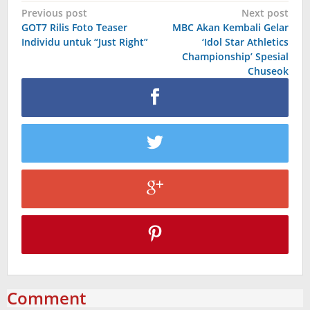
Post
Previous post
Next post
GOT7 Rilis Foto Teaser
MBC Akan Kembali Gelar
navigation
Individu untuk “Just Right”
‘Idol Star Athletics
Championship’ Spesial
Chuseok
Comment