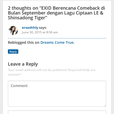
2 thoughts on “
EXID Berencana Comeback di
Bulan September dengan Lagu Ciptaan LE &
Shinsadong Tiger
”
ersaslthly
says:
June 30, 2015 at 8:56 am
Reblogged this on
Dreams Come True
.
Reply
Leave a Reply
Your email address will not be published.
Required fields are
marked
*