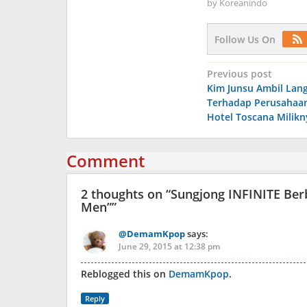
by
Koreanindo
Follow Us On
Post
Previous post
Kim Junsu Ambil La
navigation
Terhadap Perusahaan
Hotel Toscana Milikn
Comment
2 thoughts on “
Sungjong INFINITE Ber
Men”
”
@DemamKpop
says:
June 29, 2015 at 12:38 pm
Reblogged this on
DemamKpop
.
Reply