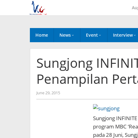
Skip
Au
to
content
Home
News
Event
Interview
Sungjong INFINI
Penampilan Pert
by
June 29, 2015
Koreanindo
Sungjong INFINITE
program MBC ‘Real
pada 28 Juni, Sung