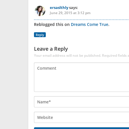
ersaslthly
says:
June 29, 2015 at 3:12 pm
Reblogged this on
Dreams Come True
.
Reply
Leave a Reply
Your email address will not be published.
Required fields