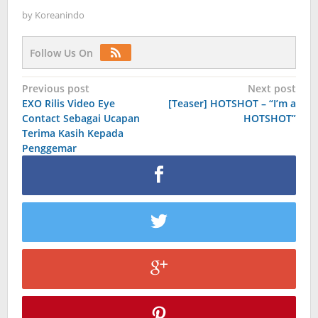
by
Koreanindo
Follow Us On
Post
Previous post
Next post
EXO Rilis Video Eye
[Teaser] HOTSHOT – “I’m a
navigation
Contact Sebagai Ucapan
HOTSHOT”
Terima Kasih Kepada
Penggemar