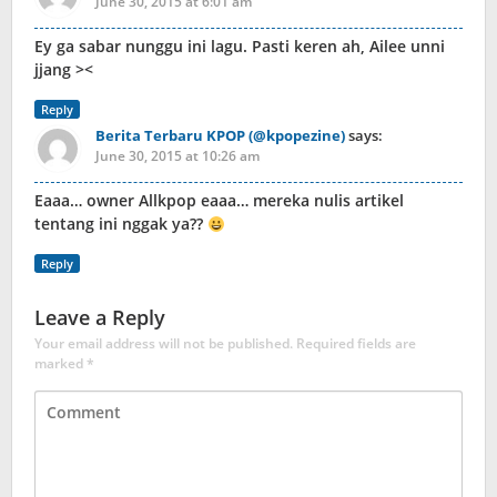
June 30, 2015 at 6:01 am
Ey ga sabar nunggu ini lagu. Pasti keren ah, Ailee unni
jjang ><
Reply
Berita Terbaru KPOP (@kpopezine)
says:
June 30, 2015 at 10:26 am
Eaaa… owner Allkpop eaaa… mereka nulis artikel
tentang ini nggak ya??
Reply
Leave a Reply
Your email address will not be published.
Required fields are
marked
*