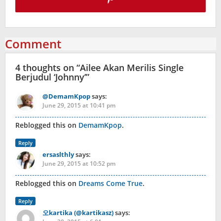
Comment
4 thoughts on “
Ailee Akan Merilis Single
Berjudul ‘Johnny’
”
@DemamKpop
says:
June 29, 2015 at 10:41 pm
Reblogged this on
DemamKpop
.
Reply
ersaslthly
says:
June 29, 2015 at 10:52 pm
Reblogged this on
Dreams Come True
.
Reply
오kartika (@kartikasz)
says: