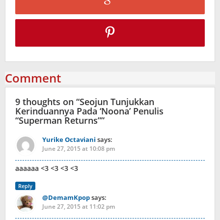
Comment
9 thoughts on “
Seojun Tunjukkan
Kerinduannya Pada ‘Noona’ Penulis
“Superman Returns”
”
Yurike Octaviani
says:
June 27, 2015 at 10:08 pm
aaaaaa <3 <3 <3 <3
Reply
@DemamKpop
says:
June 27, 2015 at 11:02 pm