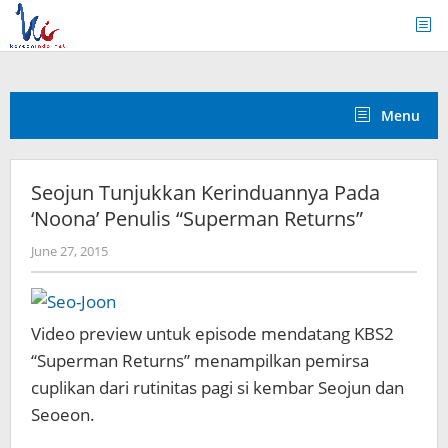
Skip
to
content
Menu
Seojun Tunjukkan Kerinduannya Pada
‘Noona’ Penulis “Superman Returns”
by
June 27, 2015
Koreanindo
Video preview untuk episode mendatang KBS2
“Superman Returns” menampilkan pemirsa
cuplikan dari rutinitas pagi si kembar Seojun dan
Seoeon.