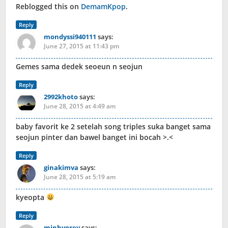
Reblogged this on
DemamKpop
.
Reply
mondyssi940111
says:
June 27, 2015 at 11:43 pm
Gemes sama dedek seoeun n seojun
Reply
2992khoto
says:
June 28, 2015 at 4:49 am
baby favorit ke 2 setelah song triples suka banget sama
seojun pinter dan bawel banget ini bocah >.<
Reply
ginakimva
says:
June 28, 2015 at 5:19 am
kyeopta
Reply
minhyorey
says: