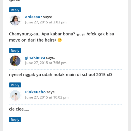
Reply
aniespur
says:
June 27, 2015 at 3:03 pm
Chanyoung-aa.. Apa kabar bona? ㅠ.ㅠ /efek gak bisa
move on dari the heirs/
Reply
ginakimva
says:
June 27, 2015 at 7:56 pm
nyesel nggak ya udah nolak main di school 2015 xD
Reply
Pinkeucho
says:
June 27, 2015 at 10:02 pm
cie ciee…..
Reply