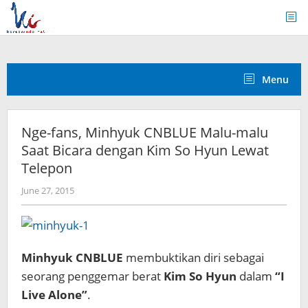
Skip
to
content
Menu
Nge-fans, Minhyuk CNBLUE Malu-malu
Saat Bicara dengan Kim So Hyun Lewat
Telepon
by
June 27, 2015
Koreanindo
Minhyuk CNBLUE
membuktikan diri sebagai
seorang penggemar berat
Kim So Hyun
dalam
“I
Live Alone”
.