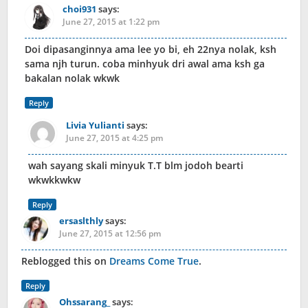
choi931
says:
June 27, 2015 at 1:22 pm
Doi dipasanginnya ama lee yo bi, eh 22nya nolak, ksh
sama njh turun. coba minhyuk dri awal ama ksh ga
bakalan nolak wkwk
Reply
Livia Yulianti
says:
June 27, 2015 at 4:25 pm
wah sayang skali minyuk T.T blm jodoh bearti
wkwkkwkw
Reply
ersaslthly
says:
June 27, 2015 at 12:56 pm
Reblogged this on
Dreams Come True
.
Reply
Ohssarang_
says: