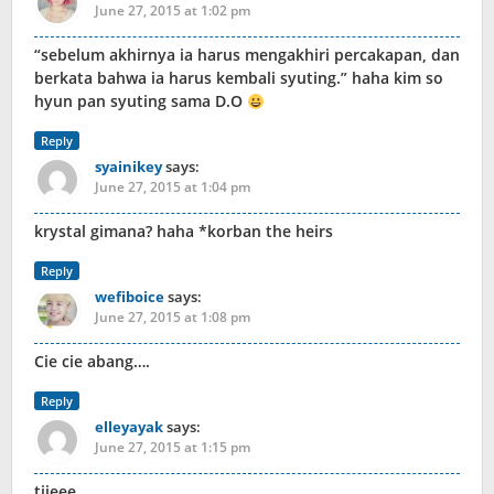
June 27, 2015 at 1:02 pm
“sebelum akhirnya ia harus mengakhiri percakapan, dan
berkata bahwa ia harus kembali syuting.” haha kim so
hyun pan syuting sama D.O
Reply
syainikey
says:
June 27, 2015 at 1:04 pm
krystal gimana? haha *korban the heirs
Reply
wefiboice
says:
June 27, 2015 at 1:08 pm
Cie cie abang….
Reply
elleyayak
says:
June 27, 2015 at 1:15 pm
tjieee