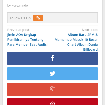
by
Koreanindo
Follow Us On
Post
Previous post
Next post
Jimin AOA Ungkap
Album Baru 2PM &
navigation
Pemikirannya Tentang
Mamamoo Masuk 10 Besar
Para Member Saat Audisi
Chart Album Dunia
Billboard