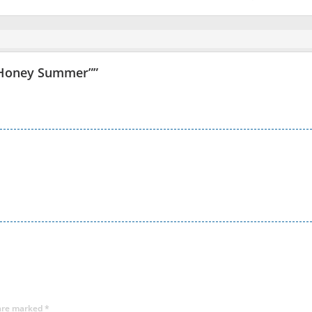
 “Honey Summer”
”
 are marked
*