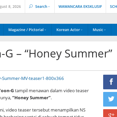
gust 8, 2026
Search
WAWANCARA EKSKLUSIF
SCH
Magazine / Pictorial
Korean Actor
Music
n-G – “Honey Summer”
Yoon-G
tampil menawan dalam video teaser
runya,
“Honey Summer”
.
6 Juni, video teaser tersebut menampilkan NS
 berbaring santai di sebuah tempat tidur