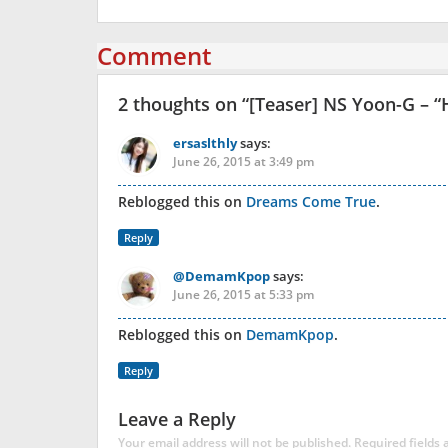
Comment
2 thoughts on “
[Teaser] NS Yoon-G –
ersaslthly
says:
June 26, 2015 at 3:49 pm
Reblogged this on
Dreams Come True
.
Reply
@DemamKpop
says:
June 26, 2015 at 5:33 pm
Reblogged this on
DemamKpop
.
Reply
Leave a Reply
Your email address will not be published.
Required fields