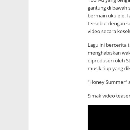
gantung di bawah s
bermain ukulele.
I
tersebut dengan s
video secara kese
Lagu ini bercerita
menghabiskan wakt
diproduseri oleh S
musik tiup yang di
“Honey Summer” ak
Simak video teaser