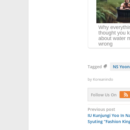
Tagged
NS Yoon
by
Koreanindo
Follow Us On
Post
Previous post
IU Kunjungi Yoo In Na
navigation
Syuting “Fashion Kin