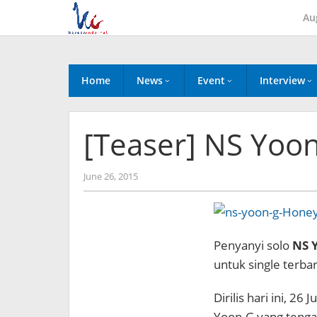
Skip
Au
to
content
Home
News
Event
Interview
[Teaser] NS Yoo
by
June 26, 2015
Koreanindo
Penyanyi solo
NS 
untuk single terba
Dirilis hari ini, 2
Yoon-G yang tengah