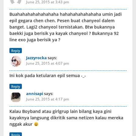
June 25, 2015 at 3:43 pm
Buahahahahahahahaha hahahahahahahaha umin jadi
epil gegara chen chen. Pesen buat chanyeol dalem
banget. Lagi2 chanyeol ternistakan. Btw bukannya
baekki juga berisik ya kayak chanyeol ? Bukannya 92
line exo juga berisik ya ?
Reply
Jazzyrocka
says:
June 25, 2015 at 4:07 pm
Ini kok pada ketularan epil semua -_-
Reply
annisapi
says:
June 25, 2015 at 4:17 pm
Kalau Boyband atau girlgrup lain bilang kaya gini
kayaknya langsung dikritik sama netizen kalau mereka
nggak akur
Reply