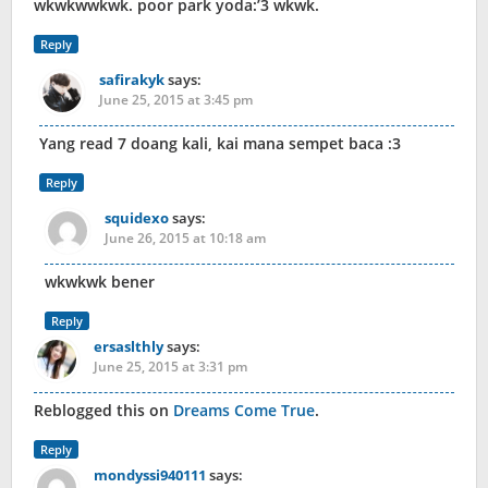
wkwkwwkwk. poor park yoda:’3 wkwk.
Reply
safirakyk
says:
June 25, 2015 at 3:45 pm
Yang read 7 doang kali, kai mana sempet baca :3
Reply
squidexo
says:
June 26, 2015 at 10:18 am
wkwkwk bener
Reply
ersaslthly
says:
June 25, 2015 at 3:31 pm
Reblogged this on
Dreams Come True
.
Reply
mondyssi940111
says: