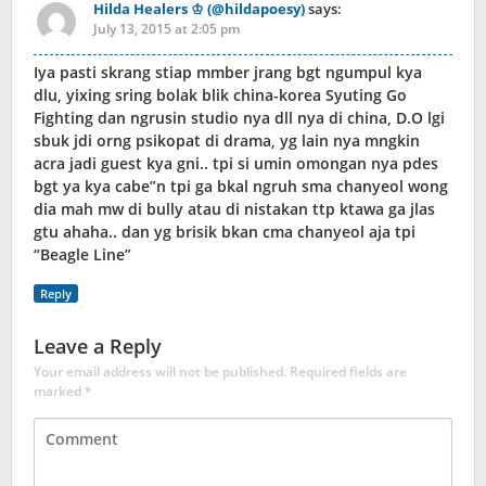
Hilda Healers ♔ (@hildapoesy)
says:
July 13, 2015 at 2:05 pm
Iya pasti skrang stiap mmber jrang bgt ngumpul kya
dlu, yixing sring bolak blik china-korea Syuting Go
Fighting dan ngrusin studio nya dll nya di china, D.O lgi
sbuk jdi orng psikopat di drama, yg lain nya mngkin
acra jadi guest kya gni.. tpi si umin omongan nya pdes
bgt ya kya cabe”n tpi ga bkal ngruh sma chanyeol wong
dia mah mw di bully atau di nistakan ttp ktawa ga jlas
gtu ahaha.. dan yg brisik bkan cma chanyeol aja tpi
“Beagle Line”
Reply
Leave a Reply
Your email address will not be published.
Required fields are
marked
*