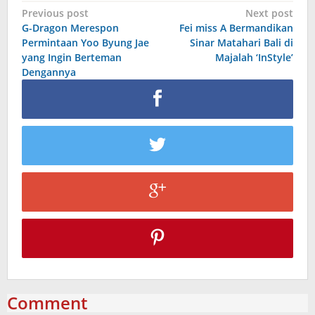
Post
Previous post
Next post
G-Dragon Merespon
Fei miss A Bermandikan
navigation
Permintaan Yoo Byung Jae
Sinar Matahari Bali di
yang Ingin Berteman
Majalah ‘InStyle’
Dengannya
Comment