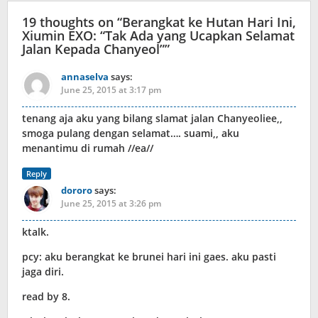
19 thoughts on “
Berangkat ke Hutan Hari Ini,
Xiumin EXO: “Tak Ada yang Ucapkan Selamat
Jalan Kepada Chanyeol”
”
annaselva
says:
June 25, 2015 at 3:17 pm
tenang aja aku yang bilang slamat jalan Chanyeoliee,,
smoga pulang dengan selamat…. suami,, aku
menantimu di rumah //ea//
Reply
dororo
says:
June 25, 2015 at 3:26 pm
ktalk.
pcy: aku berangkat ke brunei hari ini gaes. aku pasti
jaga diri.
read by 8.