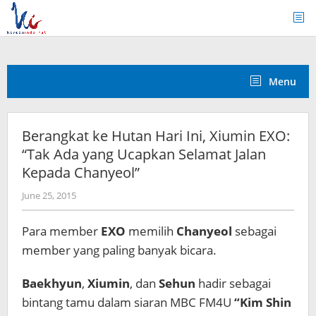
Skip
to
content
Menu
Berangkat ke Hutan Hari Ini, Xiumin EXO:
“Tak Ada yang Ucapkan Selamat Jalan
Kepada Chanyeol”
by
June 25, 2015
Koreanindo
Para member
EXO
memilih
Chanyeol
sebagai
member yang paling banyak bicara.
Baekhyun
,
Xiumin
, dan
Sehun
hadir sebagai
bintang tamu dalam siaran MBC FM4U
“Kim Shin