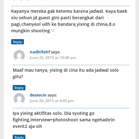
Kayanya mereka gak ketemu karena jadwal. Kaya baek
xiu sehun jd guest gini pasti berangkat dari
pagi,chanyeol udh ke bandara,yixing di china,d.o
mungkin shooting ‘-‘
Reply
nadhifahf
says:
June 26, 2015 at 10:48 am
Maaf mau tanya, yixing di cina itu ada jadwal solo
gitu?
Reply
desiocin
says:
June 26, 2015 at 6:45 pm
Iya yixing aktifitas solo. Dia syuting go
fighting,interview+photoshoot sama ngehadirin
event2 aja sih
Reply