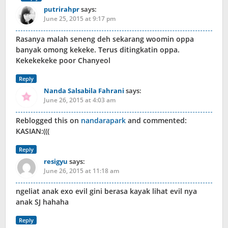
putrirahpr
says:
June 25, 2015 at 9:17 pm
Rasanya malah seneng deh sekarang woomin oppa
banyak omong kekeke. Terus ditingkatin oppa.
Kekekekeke poor Chanyeol
Reply
Nanda Salsabila Fahrani
says:
June 26, 2015 at 4:03 am
Reblogged this on
nandarapark
and commented:
KASIAN:(((
Reply
resigyu
says:
June 26, 2015 at 11:18 am
ngeliat anak exo evil gini berasa kayak lihat evil nya
anak SJ hahaha
Reply