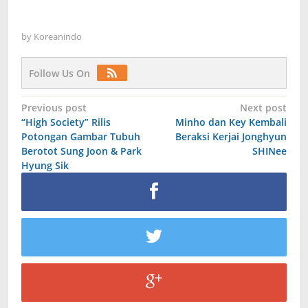
by
Koreanindo
Follow Us On
Post
Previous post
Next post
“High Society” Rilis
Minho dan Key Kembali
navigation
Potongan Gambar Tubuh
Beraksi Kerjai Jonghyun
Berotot Sung Joon & Park
SHINee
Hyung Sik