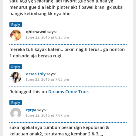
satu lagi yg sekarang jadi favorit gue seo junaa yg
menurut gue dia lebih pinter aktif bawel brani gk suka
nangis ketimbang kk nya hhe
Reply
qhishawol
says:
June 22, 2015 at 6:25 pm
mereka tuh kayak kafein.. bikin nagih terus.. ga nonton
1 episode aja berasa rugi..
Reply
ersaslthly
says:
June 22, 2015 at 7:05 pm
Reblogged this on
Dreams Come True
.
Reply
ryrya
says:
June 22, 2015 at 7:07 pm
suka ngeliatnya tumbuh besar dgn kepolosan &
kelucuan anak2, terutama yg kembar 2 & 3,,,,