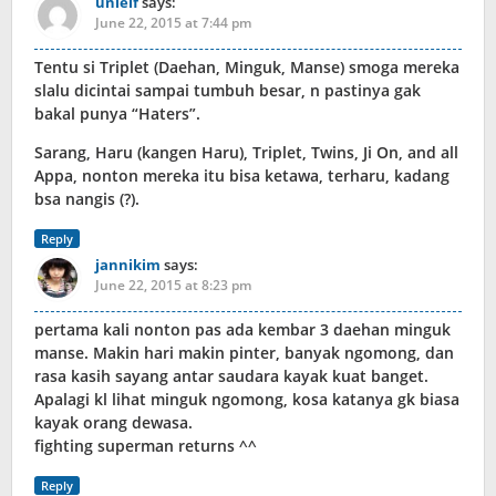
unielf
says:
June 22, 2015 at 7:44 pm
Tentu si Triplet (Daehan, Minguk, Manse) smoga mereka
slalu dicintai sampai tumbuh besar, n pastinya gak
bakal punya “Haters”.
Sarang, Haru (kangen Haru), Triplet, Twins, Ji On, and all
Appa, nonton mereka itu bisa ketawa, terharu, kadang
bsa nangis (?).
Reply
jannikim
says:
June 22, 2015 at 8:23 pm
pertama kali nonton pas ada kembar 3 daehan minguk
manse. Makin hari makin pinter, banyak ngomong, dan
rasa kasih sayang antar saudara kayak kuat banget.
Apalagi kl lihat minguk ngomong, kosa katanya gk biasa
kayak orang dewasa.
fighting superman returns ^^
Reply