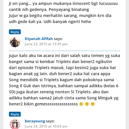
Ji on yang… ya ampun mukanya innocent bgt lucuuuuu
cantik nih gedenya. Penyayang binatang
Jujur w ga begitu merhatiin sarang, mungkin krn dia
udh gede kali ya. Udh banyak ngerti hehe
Reply
Diyanah Afifah
says:
June 23, 2015 at 12:35 pm
jujur kalo aku tw acara ini dari salah satu temen yg suka
banget sama si kembar Triplets dan bener2 ngikutin
dari episode Triplets masuk, tapi kesini2 juga suka liat
bagian anak yg lain. duh bener2 suka liat cara appa
Song mendidik si Triplets kagum dah pokoknya sama
Song Il Guk dan istrinya, bahkan sampai adikku (kelas 6
SD) juga ikutan seneng nonton Si Triplets. aku dan
adikku bahkan sama2 jatuh cinta sama Song Minguk yg
bener2 bikin gemessssssssssssssss
Reply
borayoung
says:
June 24, 2015 at 10:03 am