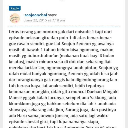
Reply
soojoonchoi
says:
June 22, 2015 at 7:18 pm
terus terang gue nonton gak dari episode 1 tapi dari
episode belasan gitu dan poin 1 di atas benar-benar
gue rasain sendiri, gue liat Seojun Seoeon yg awalnya
masih di bawah 1 tahun belum bisa ngomong, makan
masih yg bubur-bubur’an (makanan buat bayi 6 bulan
ke atas), masih minum susu di dot dan sekarang liat
mereka lari-lari’an, ngomongnya udah pintar, Seojun yg
udah mulai banyak ngomong, Seoeon yg udah bisa jauh
dari orangtuanya gak nangis kalo digendong orang lain
tuh berasa kaya liat anak sendiri, lebih tepatnya
keponakan mungkin, udah gitu muncul Daehan Minguk
Manse yg gak kalah lucunya, sempet ada Yakkung, ada
kkomkkom juga yg bahkan sebelum dia lahir udah ada
shownya, sekarang ada Jion, Sarang juga, dan pastinya
ada Haru sama Junwoo Junseo, ada satu lagi waktu
episode spesial gitu, tapi lupa namanya siapa,
pokoknya the best lah buat Superman Return ^^ oh ya