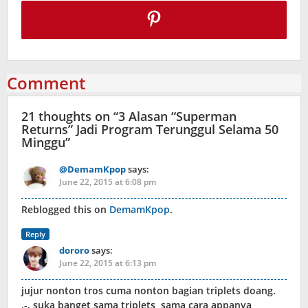
Comment
21 thoughts on “
3 Alasan “Superman
Returns” Jadi Program Terunggul Selama 50
Minggu
”
@DemamKpop
says:
June 22, 2015 at 6:08 pm
Reblogged this on
DemamKpop
.
Reply
dororo
says:
June 22, 2015 at 6:13 pm
jujur nonton tros cuma nonton bagian triplets doang.
.-. suka banget sama triplets, sama cara appanya