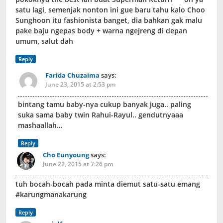
satu lagi, semenjak nonton ini gue baru tahu kalo Choo
Sunghoon itu fashionista banget, dia bahkan gak malu
pake baju ngepas body + warna ngejreng di depan
umum, salut dah
Reply
Farida Chuzaima
says:
June 23, 2015 at 2:53 pm
bintang tamu baby-nya cukup banyak juga.. paling
suka sama baby twin Rahui-Rayul.. gendutnyaaa
mashaallah…
Reply
Cho Eunyoung
says:
June 22, 2015 at 7:26 pm
tuh bocah-bocah pada minta diemut satu-satu emang
#karungmanakarung
Reply