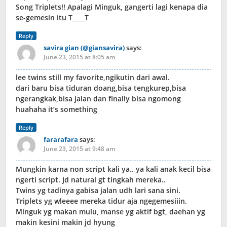
Song Triplets!! Apalagi Minguk, gangerti lagi kenapa dia
se-gemesin itu T____T
Reply
savira gian (@giansavira)
says:
June 23, 2015 at 8:05 am
lee twins still my favorite,ngikutin dari awal.
dari baru bisa tiduran doang,bisa tengkurep,bisa
ngerangkak,bisa jalan dan finally bisa ngomong
huahaha it’s something
Reply
fararafara
says:
June 23, 2015 at 9:48 am
Mungkin karna non script kali ya.. ya kali anak kecil bisa
ngerti script. Jd natural gt tingkah mereka..
Twins yg tadinya gabisa jalan udh lari sana sini.
Triplets yg wleeee mereka tidur aja ngegemesiiin.
Minguk yg makan mulu, manse yg aktif bgt, daehan yg
makin kesini makin jd hyung