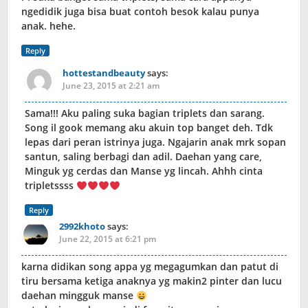
ngedidik juga bisa buat contoh besok kalau punya
anak. hehe.
Reply
hottestandbeauty
says:
June 23, 2015 at 2:21 am
Sama!!! Aku paling suka bagian triplets dan sarang.
Song il gook memang aku akuin top banget deh. Tdk
lepas dari peran istrinya juga. Ngajarin anak mrk sopan
santun, saling berbagi dan adil. Daehan yang care,
Minguk yg cerdas dan Manse yg lincah. Ahhh cinta
tripletssss
Reply
2992khoto
says:
June 22, 2015 at 6:21 pm
karna didikan song appa yg megagumkan dan patut di
tiru bersama ketiga anaknya yg makin2 pinter dan lucu
daehan mingguk manse