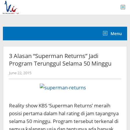
Skip
to
content
Menu
3 Alasan “Superman Returns” Jadi
Program Terunggul Selama 50 Minggu
by
June 22, 2015
Koreanindo
Reality show KBS ‘Superman Returns’ meraih
posisi pertama dalam hal rating di jam tayangnya
selama 50 minggu. Program tersebut terkenal di
semua kalangan usia dan tentunya ada banyak