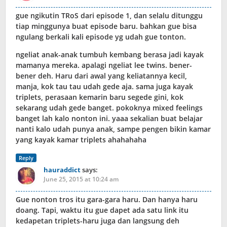
gue ngikutin TRoS dari episode 1, dan selalu ditunggu
tiap minggunya buat episode baru. bahkan gue bisa
ngulang berkali kali episode yg udah gue tonton.
ngeliat anak-anak tumbuh kembang berasa jadi kayak
mamanya mereka. apalagi ngeliat lee twins. bener-
bener deh. Haru dari awal yang keliatannya kecil,
manja, kok tau tau udah gede aja. sama juga kayak
triplets, perasaan kemarin baru segede gini, kok
sekarang udah gede banget. pokoknya mixed feelings
banget lah kalo nonton ini. yaaa sekalian buat belajar
nanti kalo udah punya anak, sampe pengen bikin kamar
yang kayak kamar triplets ahahahaha
Reply
hauraddict
says:
June 25, 2015 at 10:24 am
Gue nonton tros itu gara-gara haru. Dan hanya haru
doang. Tapi, waktu itu gue dapet ada satu link itu
kedapetan triplets-haru juga dan langsung deh