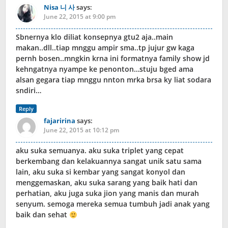
Nisa 니 사
says:
June 22, 2015 at 9:00 pm
Sbnernya klo diliat konsepnya gtu2 aja..main
makan..dll..tiap mnggu ampir sma..tp jujur gw kaga
pernh bosen..mngkin krna ini formatnya family show jd
kehngatnya nyampe ke penonton…stuju bged ama
alsan gegara tiap mnggu nnton mrka brsa ky liat sodara
sndiri…
Reply
fajaririna
says:
June 22, 2015 at 10:12 pm
aku suka semuanya. aku suka triplet yang cepat
berkembang dan kelakuannya sangat unik satu sama
lain, aku suka si kembar yang sangat konyol dan
menggemaskan, aku suka sarang yang baik hati dan
perhatian, aku juga suka jion yang manis dan murah
senyum. semoga mereka semua tumbuh jadi anak yang
baik dan sehat