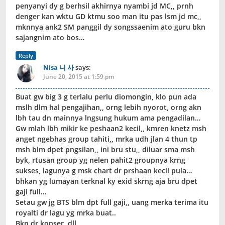
penyanyi dy g berhsil akhirnya nyambi jd MC,, prnh
denger kan wktu GD ktmu soo man itu pas lsm jd mc,,
mknnya ank2 SM panggil dy songssaenim ato guru bkn
sajangnim ato bos…
Reply
Nisa 니 사
says:
June 20, 2015 at 1:59 pm
Buat gw big 3 g terlalu perlu diomongin, klo pun ada
mslh dlm hal pengajihan,, orng lebih nyorot, orng akn
lbh tau dn mainnya lngsung hukum ama pengadilan…
Gw mlah lbh mikir ke peshaan2 kecil,, kmren knetz msh
anget ngebhas group tahiti,, mrka udh jlan 4 thun tp
msh blm dpet pngsilan,, ini bru stu,, diluar sma msh
byk, rtusan group yg nelen pahit2 groupnya krng
sukses, lagunya g msk chart dr prshaan kecil pula…
bhkan yg lumayan terknal ky exid skrng aja bru dpet
gaji full…
Setau gw jg BTS blm dpt full gaji,, uang merka terima itu
royalti dr lagu yg mrka buat..
Bkn dr konser, dll