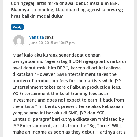
udh ngegaji artis mrka dr awal debut mski blm BEP.
Bkannya itu mnding, klau dbanding agensi lainnya yg
hrus balikin modal dulu?
Reply
yantita
says:
June 20, 2015 at 10:47 pm
Maaf kalo aku kurang sependapat dengan
pernyataanmu “agensi big 3 UDH ngegaji artis mrka dr
awal debut mski blm BEP.”, karena di artikel aslinya
dikatakan “However, SM Entertainment takes the
burden of production fees for their artists while JYP
Entertainment takes care of album production fees.
YG Entertainment thinks of training fees as an
investment and does not expect to earn it back from
the artists.” Ini bentuk present tense alias kebiasaan
yang selama ini berlaku di SME, JYP dan YGE.
Lantas di paragraf berikutnya dikatakan “Initiated by
JYP Entertainment, artists from the “Big Three” WILL
make an income as soon as they debut.”, artinya artis