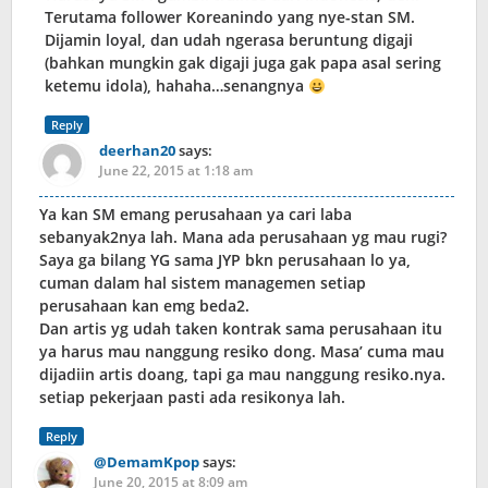
Terutama follower Koreanindo yang nye-stan SM.
Dijamin loyal, dan udah ngerasa beruntung digaji
(bahkan mungkin gak digaji juga gak papa asal sering
ketemu idola), hahaha…senangnya
Reply
deerhan20
says:
June 22, 2015 at 1:18 am
Ya kan SM emang perusahaan ya cari laba
sebanyak2nya lah. Mana ada perusahaan yg mau rugi?
Saya ga bilang YG sama JYP bkn perusahaan lo ya,
cuman dalam hal sistem managemen setiap
perusahaan kan emg beda2.
Dan artis yg udah taken kontrak sama perusahaan itu
ya harus mau nanggung resiko dong. Masa’ cuma mau
dijadiin artis doang, tapi ga mau nanggung resiko.nya.
setiap pekerjaan pasti ada resikonya lah.
Reply
@DemamKpop
says:
June 20, 2015 at 8:09 am