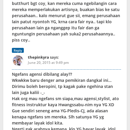
butthurt bgt coy, kan mereka cuma ngebilangin cara
mereka memperlakukan artisnya, buakan bias ke satu
perusahaan.. kalo menurut gue sii, emang perusahaan
lain patut nyontoh YG, krna cara fair nya.. tapi klo
perusahaan lain ga nganggep itu fair dan ga
nguntungin perusahaan yah suka2 perusahaannya..
piss coy..
Reply
thepinkyra
says:
June 20, 2015 at 9:49 pm
Ngefans agensi dibilang alay??
Wkwkkw baru denger ama pemikiran dangkal ini…
Dirimu boleh beropini, tp kagak pake ngehina stan
lain juga kaliii -_-
Hak org mau ngefans sm siapa,mau agensi,stylist, ato
fitness instruktur kaya Hwangssabu-nim nya YG XD
Gue sendiri seneng ama YG-Pledis-CJ, ada alasan
kenapa ngefans sm mereka. Slh satunya YG yg
membayar layak idol kita.
Ngerti gak arahnya kemana, klo YG bayar layak, idol