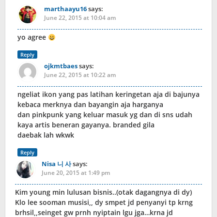
marthaayu16
says:
June 22, 2015 at 10:04 am
yo agree
Reply
ojkmtbaes
says:
June 22, 2015 at 10:22 am
ngeliat ikon yang pas latihan keringetan aja di bajunya
kebaca merknya dan bayangin aja harganya
dan pinkpunk yang keluar masuk yg dan di sns udah
kaya artis beneran gayanya. branded gila
daebak lah wkwk
Reply
Nisa 니 사
says:
June 20, 2015 at 1:49 pm
Kim young min lulusan bisnis..(otak dagangnya di dy)
Klo lee sooman musisi,, dy smpet jd penyanyi tp krng
brhsil,,seinget gw prnh nyiptain lgu jga…krna jd