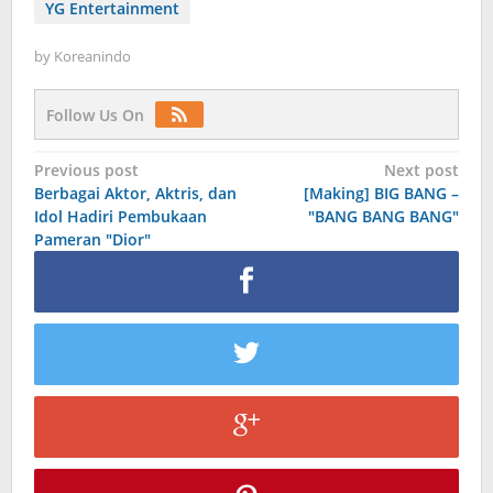
YG Entertainment
by
Koreanindo
Follow Us On
Post
Previous post
Next post
Berbagai Aktor, Aktris, dan
[Making] BIG BANG –
navigation
Idol Hadiri Pembukaan
"BANG BANG BANG"
Pameran "Dior"