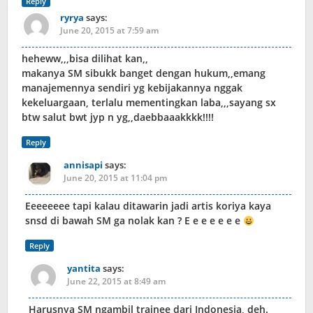
Reply
ryrya
says:
June 20, 2015 at 7:59 am
heheww,,,bisa dilihat kan,,
makanya SM sibukk banget dengan hukum,,emang
manajemennya sendiri yg kebijakannya nggak
kekeluargaan, terlalu mementingkan laba,,,sayang sx
btw salut bwt jyp n yg,,daebbaaakkkk!!!!
Reply
annisapi
says:
June 20, 2015 at 11:04 pm
Eeeeeeee tapi kalau ditawarin jadi artis koriya kaya
snsd di bawah SM ga nolak kan ? E e e e e e e
Reply
yantita
says:
June 22, 2015 at 8:49 am
Harusnya SM ngambil trainee dari Indonesia, deh.