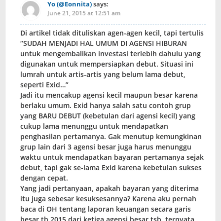
Yo (@Eonnita)
says:
June 21, 2015 at 12:51 am
Di artikel tidak dituliskan agen-agen kecil, tapi tertulis
“SUDAH MENJADI HAL UMUM DI AGENSI HIBURAN
untuk mengembalikan investasi terlebih dahulu yang
digunakan untuk mempersiapkan debut. Situasi ini
lumrah untuk artis-artis yang belum lama debut,
seperti Exid…”
Jadi itu mencakup agensi kecil maupun besar karena
berlaku umum. Exid hanya salah satu contoh grup
yang BARU DEBUT (kebetulan dari agensi kecil) yang
cukup lama menunggu untuk mendapatkan
penghasilan pertamanya. Gak menutup kemungkinan
grup lain dari 3 agensi besar juga harus menunggu
waktu untuk mendapatkan bayaran pertamanya sejak
debut, tapi gak se-lama Exid karena kebetulan sukses
dengan cepat.
Yang jadi pertanyaan, apakah bayaran yang diterima
itu juga sebesar kesuksesannya? Karena aku pernah
baca di OH tentang laporan keuangan secara garis
besar th 2015 dari ketiga agensi besar tsb, ternyata