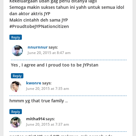
Kekeluargaan udah gag perlu ditanya lagii
Semoga makin sukses tahun ini yahh untuk semua idol
dan aktor aktris JYP
Makin cintahh deh sama JYP
#ProudtobeJYPNationcitizen
Reply
nnurnnur
says:
June 20, 2015 at 8:47 am
Yes , I agree and I proud too to be JYPstan
Reply
kwonre
says:
June 20, 2015 at 7:35 am
hmmm yg that true family ..
Reply
mitha914
says:
June 20, 2015 at 7:37 am