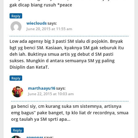
gak dicap biang rusuh *peace
Reply
wieclouds
says:
June 20, 2015 at 11:55 am
Low ada agensy big 3 pasti SM slalu di pojokin. Bnyak
bgt yg benci SM. Kasiaan, kyaknya SM gak seburuk itu
deh iah. Buktinya smua artis yg debut d SM pasti
sukses. Mungkin d antara semuanya SM yg paling
Disiplin dan KetaT.
Reply
marthaayu16
says:
June 22, 2015 at 10:03 am
ga benci siy, cm kurang suka sm sistemnya, artisnya
emg bagus” pake banget, tp klo liat dr recordnya, smua
org taulah ya SM sprti apa…
Reply
sowonss
says: