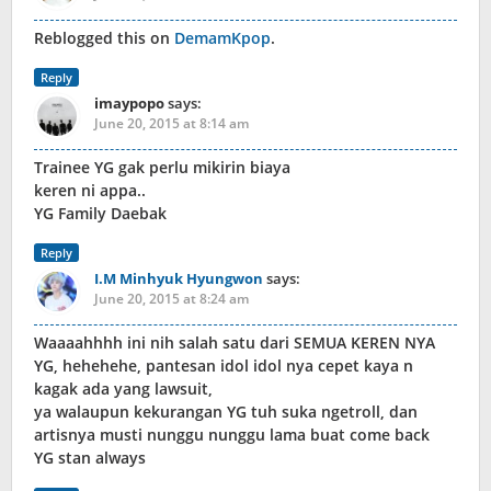
Reblogged this on
DemamKpop
.
Reply
imaypopo
says:
June 20, 2015 at 8:14 am
Trainee YG gak perlu mikirin biaya
keren ni appa..
YG Family Daebak
Reply
I.M Minhyuk Hyungwon
says:
June 20, 2015 at 8:24 am
Waaaahhhh ini nih salah satu dari SEMUA KEREN NYA
YG, hehehehe, pantesan idol idol nya cepet kaya n
kagak ada yang lawsuit,
ya walaupun kekurangan YG tuh suka ngetroll, dan
artisnya musti nunggu nunggu lama buat come back
YG stan always