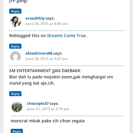
JYP jjang!
Reply
ersaslthly
says:
June 20, 2015 at 8:59 am
Reblogged this on
Dreams Come True
.
Reply
ekiashiners88
says:
June 20, 2015 at 9:27 am
SM ENTERTAINMENT JJAN DAEBAKK
Biar dah lu pade mojokin esem,gak menghargai sm
stand yang liat aje,cih.
Reply
chocopie37
says:
June 21, 2015 at 2:19 pm
muncrat mbak pake cih cihan segala
Reply