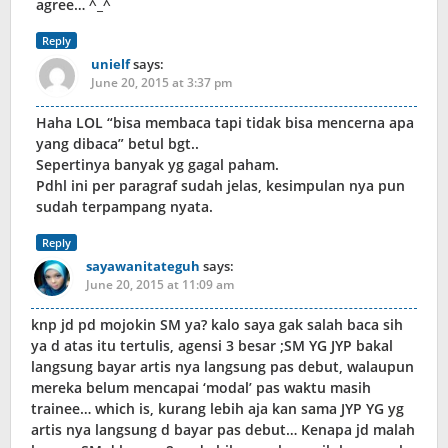
agree… ^_^
Reply
unielf
says:
June 20, 2015 at 3:37 pm
Haha LOL “bisa membaca tapi tidak bisa mencerna apa
yang dibaca” betul bgt..
Sepertinya banyak yg gagal paham.
Pdhl ini per paragraf sudah jelas, kesimpulan nya pun
sudah terpampang nyata.
Reply
sayawanitateguh
says:
June 20, 2015 at 11:09 am
knp jd pd mojokin SM ya? kalo saya gak salah baca sih
ya d atas itu tertulis, agensi 3 besar ;SM YG JYP bakal
langsung bayar artis nya langsung pas debut, walaupun
mereka belum mencapai ‘modal’ pas waktu masih
trainee… which is, kurang lebih aja kan sama JYP YG yg
artis nya langsung d bayar pas debut… Kenapa jd malah