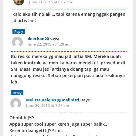
June 21, 2015 at 8:07 am
Kalo aku sih nolak … tapi karena emang nggak pengen
jd artis >o<
Reply
deerhan20
says:
June 22, 2015 at 1:20 am
Itu resiko mereka yg mau jadi artia SM. Mereka udah
taken kontrak, ya mereka harus mengikuti prosedur di
SM. Masa’ mau jadi artisnya doang tapi ga mau
nanggung resiko. Setiap pekerjaan pasti ada resikonya
lah.
Reply
Melizsa Balqies (@melinisti)
says:
June 20, 2015 at 7:27 am
Ohhhhh JYP..
Appa super cool super keren juga super baikk..
Kerennn bangettt JYP ini..