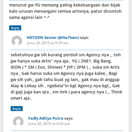
menurut gw YG memang paling kekeluargaan dan bijak
kalo urusan menangani semua artisnya, patut dicontoh
sama agensi lain ^-^
Reply
NETIZEN Senior (@Ne7izen)
says:
June 20, 2015 at 9:19 am
sebetulnya gw sih kurang perduli sm Agency nya ,, toh
gw hanya suka Artis” nya aja , YG ( 2NE1, Big Bang,
iKON ) * SM ( Exo, Shinee) * JYP ( 2PM ) ,, suka sm Artis
nya , Gak harus suka sm Agency nya Juga kalee,, Bagi
gw sih yah,, gak tahu buat yg lain,, gak mau di anggap
Alay & Lebay sih , ngebela”in bgt Agency nya bgt,, Gak
di gaji juga kan qta , sm mrk ( para agency nya ) ,, Think
smart aja..
Reply
Fadly Aditya Putra
says:
June 20, 2015 at 6:43 pm