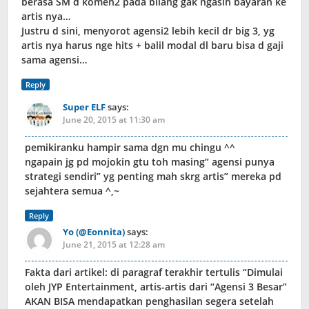
berasa SM d komen2 pada bilang gak ngasih bayaran ke
artis nya…
Justru d sini, menyorot agensi2 lebih kecil dr big 3, yg
artis nya harus nge hits + balil modal dl baru bisa d gaji
sama agensi…
Reply
Super ELF
says:
June 20, 2015 at 11:30 am
pemikiranku hampir sama dgn mu chingu ^^
ngapain jg pd mojokin gtu toh masing” agensi punya
strategi sendiri” yg penting mah skrg artis” mereka pd
sejahtera semua ^,~
Reply
Yo (@Eonnita)
says:
June 21, 2015 at 12:28 am
Fakta dari artikel: di paragraf terakhir tertulis “Dimulai
oleh JYP Entertainment, artis-artis dari “Agensi 3 Besar”
AKAN BISA mendapatkan penghasilan segera setelah