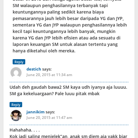
SM walaupun penghasilannya terbanyak tapi
keuntungannya paling sedikit karena biaya
pemasarannya jauh lebih besar daripada YG dan JYP,
sementara YG dan JYP walaupun penghasilannya lebih
kecil tapi keuntungannya lebih banyak, mungkin
karena YG dan JYP lebih efisien atau ada sesuatu di
laporan keuangan SM untuk alasan tertentu yang
hanya diketahui oleh mereka.
Reply
destich
says:
June 20, 2015 at 11:34 am
Udah deh gaudah bawa2 SM kaya udh iyanya aja luuuu.
SM ga kekeluargaan? Pale luuu pitak mbak
Reply
jannikim
says:
June 20, 2015 at 11:47 am
Hahahaha. . . .
Kok jadi saling menjelek”an, anak sm diem aja yakk biar