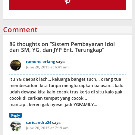
Comment
86 thoughts on “
Sistem Pembayaran Idol
dari SM, YG, dan JYP Ent. Terungkap
”
ramone erlang
says:
June 20, 2015 at 6:41 am
itu YG daebak lach… keluarga banget tuch,.. orang tua
membesarkan kita tanpa mengharapkan balasan… kalo
udah dewasa kita kalo cocok trus kerja di situ kalo gak
cocok di carikan tempat yang cocok ..
mantap.. keren gak nyesel jadi YGFAMILY…
Reply
saricandra24
says:
June 20, 2015 at 7:19 am