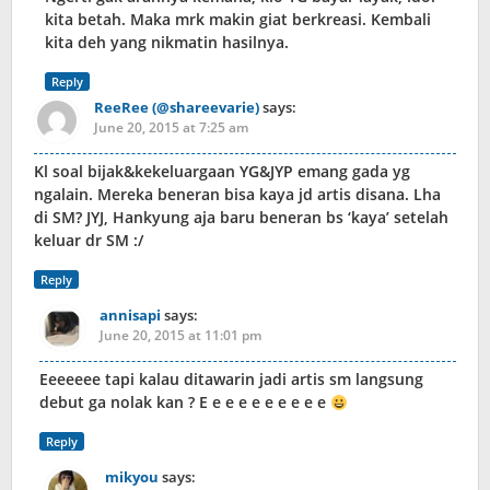
kita betah. Maka mrk makin giat berkreasi. Kembali
kita deh yang nikmatin hasilnya.
Reply
ReeRee (@shareevarie)
says:
June 20, 2015 at 7:25 am
Kl soal bijak&kekeluargaan YG&JYP emang gada yg
ngalain. Mereka beneran bisa kaya jd artis disana. Lha
di SM? JYJ, Hankyung aja baru beneran bs ‘kaya’ setelah
keluar dr SM :/
Reply
annisapi
says:
June 20, 2015 at 11:01 pm
Eeeeeee tapi kalau ditawarin jadi artis sm langsung
debut ga nolak kan ? E e e e e e e e e e
Reply
mikyou
says: