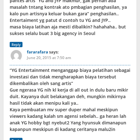
pantes artis” YG and JYP makmur, gak pernah ada
masalah tntang kontrak ato pmbagian penghasilan, ya
kalo pun artisnya keluar bukan gara” penghasilan..
Entertaiment yg patut d contoh tu YG and JYP..
masa biaya latihan aja mesti dibalikin? hahahaha.. but
sukses selalu buat 3 big agency in Seoul
Reply
fararafara
says:
June 20, 2015 at 7:50 am
“YG Entertainment menganggap biaya pelatihan sebagai
investasi dan tidak mengharapkan biaya tersebut
dikembalikan oleh sang artis”
Gue ngerasa YG nih kl kerja di all out in dulu baru mikir
duit. Kayanya duit belakangan deh, mungkin mikirnya
hasil tidak akan menipu kali ya..
Kaya pembuatan mv super duper mahal meskipun
viewers kadang kalah sm agensi sebelah.. ga heran lah
anak YG hobby bgt nyebut2 Yang hyunsuk dimanapun
kapanpun meskipun di kadang ceritanya malu2in