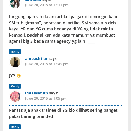
June 20, 2015 at 12:11 pm
bingung ajah sih dalam artikel ya gak di omongin kalo
SM tuh gimana”, perasaan di artikel SM sama ajh deh
kaya JYP dan YG cuma bedanya di YG yg tidak minta
kembali, padahal kan ada kata “namun” yg membuat
agensi big 3 beda sama agency yg lain -____-
Reply
ainbachtiar
says:
June 20, 2015 at 12:49 pm
JYP
Reply
imlalasmith
says:
June 20, 2015 at 1:05 pm
Pantas aja anak trainee di YG klo dilihat sering banget
pakai barang branded.
Reply