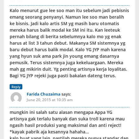
Kalo menurut gue lee soo man itu sebelum jadi pebisnis
emang seorang penyanyi. Namun lee soo man beralih
ke bisnis. Jadi kalo artis SM yg masih baru otomatis
mereka harus balik modal ke SM ini itu. Kan leeteuk
pernah bilang di berita sebelumnya kalo mo yg enak
harus at list 3 tahun debut. Makanya SM sistemnya yg
baru debut harus balik modal. Kalo YG JYP mah karena
yang hyun suk ama park jin young emang dasarnya
pemusik. Terus sistemnya juga kekeluargaan. Mereka
mah gg mikirin duit. Yg penting artisnya kerja loyalitas.
Bagi YG JYP rejeki juga pasti bakalan dateng terus.
Reply
Farida Chuzaima
says:
June 20, 2015 at 10:35 am
mungkin ini salah satu alasan mengapa Appa YG
artisnya gak terlalu banyak dan suka troll karena mau
ngasih hasil produksi yang maksimal dan anti reject!
*kayak pabrik aja kesannya hahaha…
kalo buat yang lain, pastilah mereka punya standar dan