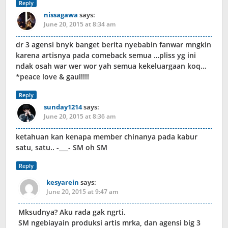
Reply
nissagawa
says:
June 20, 2015 at 8:34 am
dr 3 agensi bnyk banget berita nyebabin fanwar mngkin
karena artisnya pada comeback semua …pliss yg ini
ndak osah war wer wor yah semua kekeluargaan koq…
*peace love & gaul!!!!
Reply
sunday1214
says:
June 20, 2015 at 8:36 am
ketahuan kan kenapa member chinanya pada kabur
satu, satu.. -___- SM oh SM
Reply
kesyarein
says:
June 20, 2015 at 9:47 am
Mksudnya? Aku rada gak ngrti.
SM ngebiayain produksi artis mrka, dan agensi big 3