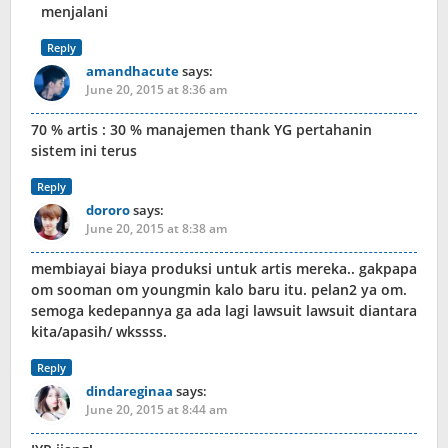
menjalani
Reply
amandhacute
says:
June 20, 2015 at 8:36 am
70 % artis : 30 % manajemen thank YG pertahanin
sistem ini terus
Reply
dororo
says:
June 20, 2015 at 8:38 am
membiayai biaya produksi untuk artis mereka.. gakpapa
om sooman om youngmin kalo baru itu. pelan2 ya om.
semoga kedepannya ga ada lagi lawsuit lawsuit diantara
kita/apasih/ wkssss.
Reply
dindareginaa
says:
June 20, 2015 at 8:44 am