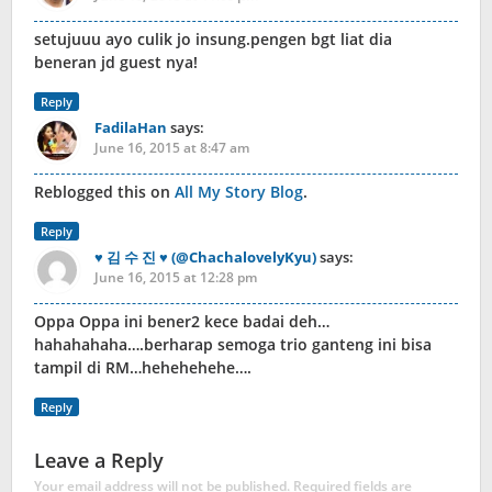
setujuuu ayo culik jo insung.pengen bgt liat dia
beneran jd guest nya!
Reply
FadilaHan
says:
June 16, 2015 at 8:47 am
Reblogged this on
All My Story Blog
.
Reply
♥ 김 수 진 ♥ (@ChachalovelyKyu)
says:
June 16, 2015 at 12:28 pm
Oppa Oppa ini bener2 kece badai deh…
hahahahaha….berharap semoga trio ganteng ini bisa
tampil di RM…hehehehehe….
Reply
Leave a Reply
Your email address will not be published.
Required fields are