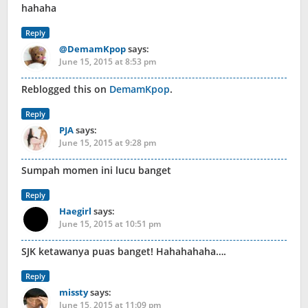
hahaha
Reply
@DemamKpop
says:
June 15, 2015 at 8:53 pm
Reblogged this on
DemamKpop
.
Reply
PJA
says:
June 15, 2015 at 9:28 pm
Sumpah momen ini lucu banget
Reply
Haegirl
says:
June 15, 2015 at 10:51 pm
SJK ketawanya puas banget! Hahahahaha….
Reply
missty
says:
June 15, 2015 at 11:09 pm