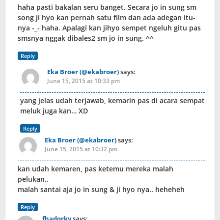
haha pasti bakalan seru banget. Secara jo in sung sm
song ji hyo kan pernah satu film dan ada adegan itu-
nya -_- haha. Apalagi kan jihyo sempet ngeluh gitu pas
smsnya nggak dibales2 sm jo in sung. ^^
Reply
Eka Broer (@ekabroer)
says:
June 15, 2015 at 10:33 pm
yang jelas udah terjawab, kemarin pas di acara sempat
meluk juga kan… XD
Reply
Eka Broer (@ekabroer)
says:
June 15, 2015 at 10:32 pm
kan udah kemaren, pas ketemu mereka malah
pelukan..
malah santai aja jo in sung & ji hyo nya.. heheheh
Reply
fhadorky
says: