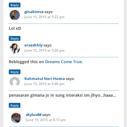
Reply
ginakimva
says:
June 15, 2015 at 5:22 pm
Lol xD
Reply
ersaslthly
says:
June 15, 2015 at 5:26 pm
Reblogged this on
Dreams Come True
.
Reply
Rahmatul Neri Husna
says:
June 15, 2015 at 5:46 pm
penasaran gimana jo in sung interaksi sm jihyo…haaa…
Reply
skyluv88
says:
June 15, 2015 at 8:13 pm