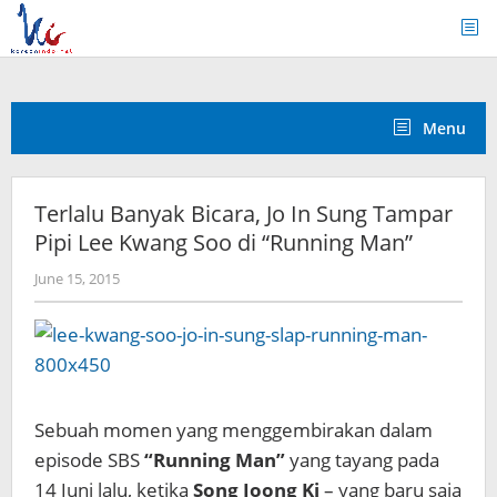
Skip
to
content
Menu
Terlalu Banyak Bicara, Jo In Sung Tampar
Pipi Lee Kwang Soo di “Running Man”
by
June 15, 2015
Koreanindo
Sebuah momen yang menggembirakan dalam
episode SBS
“Running Man”
yang tayang pada
14 Juni lalu, ketika
Song Joong Ki
– yang baru saja