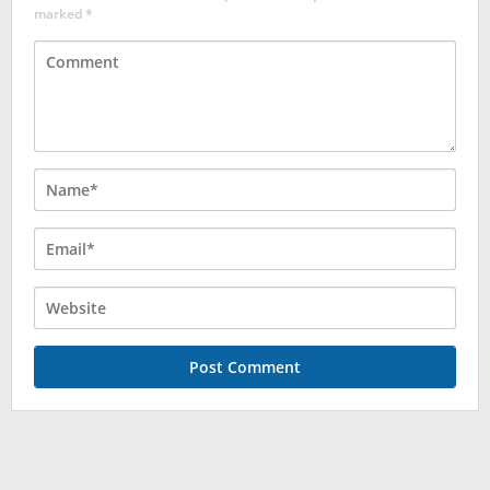
marked
*