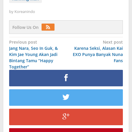
by
Koreanindo
Follow Us On
Post
Previous post
Next post
Jang Nara, Seo In Guk, &
Karena Seksi, Alasan Kai
navigation
Kim Jae Young Akan Jadi
EXO Punya Banyak Nuna
Bintang Tamu “Happy
Fans
Together”