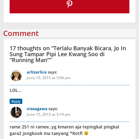
Comment
17 thoughts on “
Terlalu Banyak Bicara, Jo In
Sung Tampar Pipi Lee Kwang Soo di
“Running Man”
”
arlizarlice
says:
June 15, 2015 at 5:06 pm
LOL…
Reply
nissagawa
says:
June 15, 2015 at 5:19 pm
rame 251 ni ramee..yg kmaren aja tepingkal pingkal
gara2 jongkook ma taeyang *Rotfl