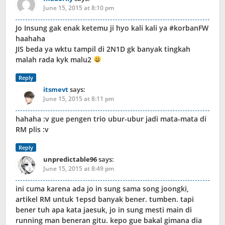
June 15, 2015 at 8:10 pm
Jo Insung gak enak ketemu ji hyo kali kali ya #korbanFW
haahaha
JIS beda ya wktu tampil di 2N1D gk banyak tingkah
malah rada kyk malu2
Reply
itsmevt
says:
June 15, 2015 at 8:11 pm
hahaha :v gue pengen trio ubur-ubur jadi mata-mata di
RM plis :v
Reply
unpredictable96
says:
June 15, 2015 at 8:49 pm
ini cuma karena ada jo in sung sama song joongki,
artikel RM untuk 1epsd banyak bener. tumben. tapi
bener tuh apa kata jaesuk, jo in sung mesti main di
running man beneran gitu. kepo gue bakal gimana dia